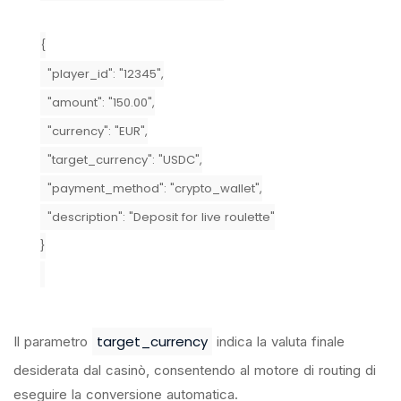
{

  "player_id": "12345",

  "amount": "150.00",

  "currency": "EUR",

  "target_currency": "USDC",

  "payment_method": "crypto_wallet",

  "description": "Deposit for live roulette"

target_currency
Il parametro
indica la valuta finale
desiderata dal casinò, consentendo al motore di routing di
eseguire la conversione automatica.