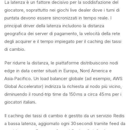
La latenza è un fattore decisivo per la soddisfazione del
giocatore, soprattutto nei giochi live dealer dove i turni di
puntata devono essere sincronizzati in tempo reale. I
principali driver della latenza includono la distanza
geografica dei server di pagamento, la velocità della rete
degli acquirer e il tempo impiegato per il caching dei tassi
di cambio.
Per ridurre la distanza, le piattaforme distribuiscono nodi
edge in data center situati in Europa, Nord America e
Asia‑Pacifico. Un load balancer globale (ad esempio, AWS
Global Accelerator) indirizza la richiesta al nodo più vicino,
diminuendo il round‑trip time da 150 ms a circa 45 ms per i
giocatori italiani.
Il caching dei tassi di cambio è gestito da un servizio Redis
a bassa latenza, aggiornato ogni 30 secondi tramite feed da