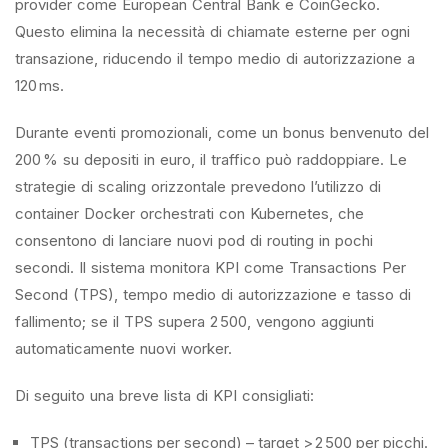
provider come European Central Bank e CoinGecko.
Questo elimina la necessità di chiamate esterne per ogni
transazione, riducendo il tempo medio di autorizzazione a
120 ms.
Durante eventi promozionali, come un bonus benvenuto del
200 % su depositi in euro, il traffico può raddoppiare. Le
strategie di scaling orizzontale prevedono l’utilizzo di
container Docker orchestrati con Kubernetes, che
consentono di lanciare nuovi pod di routing in pochi
secondi. Il sistema monitora KPI come Transactions Per
Second (TPS), tempo medio di autorizzazione e tasso di
fallimento; se il TPS supera 2 500, vengono aggiunti
automaticamente nuovi worker.
Di seguito una breve lista di KPI consigliati:
TPS (transactions per second) – target > 2 500 per picchi.