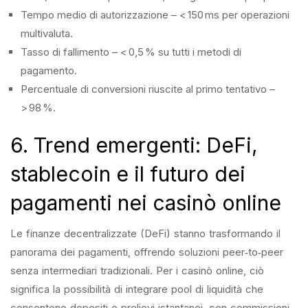
Tempo medio di autorizzazione – < 150 ms per operazioni
multivaluta.
Tasso di fallimento – < 0,5 % su tutti i metodi di
pagamento.
Percentuale di conversioni riuscite al primo tentativo –
> 98 %.
6. Trend emergenti: DeFi,
stablecoin e il futuro dei
pagamenti nei casinò online
Le finanze decentralizzate (DeFi) stanno trasformando il
panorama dei pagamenti, offrendo soluzioni peer‑to‑peer
senza intermediari tradizionali. Per i casinò online, ciò
significa la possibilità di integrare pool di liquidità che
consentono depositi e prelievi istantanei, con commissioni