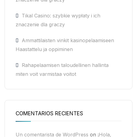
Tikal Casino: szybkie wypłaty i ich
znaczenie dla graczy
Ammattilaisten vinkit kasinopelaamiseen
Haastattelu ja oppiminen
Rahapelaamisen taloudellinen hallinta
miten voit varmistaa voitot
COMENTARIOS RECIENTES
Un comentarista de WordPress
on
¡Hola,