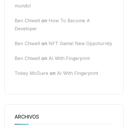
mundo!
Ben Chiwell
on
How To Become A
Developer
Ben Chiwell
on
NFT Game! New Oppoturnity
Ben Chiwell
on
AI With Fingerprint
Tobey McGuire
on
AI With Fingerprint
ARCHIVOS