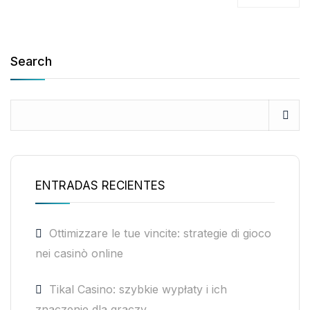
Search
ENTRADAS RECIENTES
Ottimizzare le tue vincite: strategie di gioco
nei casinò online
Tikal Casino: szybkie wypłaty i ich
znaczenie dla graczy