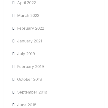
April 2022
March 2022
February 2022
January 2021
July 2019
February 2019
October 2018
September 2018
June 2018