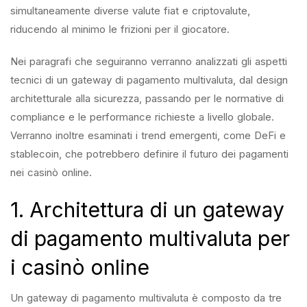
simultaneamente diverse valute fiat e criptovalute,
riducendo al minimo le frizioni per il giocatore.
Nei paragrafi che seguiranno verranno analizzati gli aspetti
tecnici di un gateway di pagamento multivaluta, dal design
architetturale alla sicurezza, passando per le normative di
compliance e le performance richieste a livello globale.
Verranno inoltre esaminati i trend emergenti, come DeFi e
stablecoin, che potrebbero definire il futuro dei pagamenti
nei casinò online.
1. Architettura di un gateway
di pagamento multivaluta per
i casinò online
Un gateway di pagamento multivaluta è composto da tre