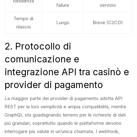
Resilienza
failure
servizio
Tempo di
Lungo
Breve (CI/CD)
rilascio
2. Protocollo di
comunicazione e
integrazione API tra casinò e
provider di pagamento
La maggior parte dei provider di pagamento adotta API
REST per la loro semplicità e ampia compatibilità, mentre
GraphQL sta guadagnando terreno per le richieste di dati
più granulari, soprattutto quando le piattaforme devono
interrogare più valute in un’unica chiamata. I webhook,