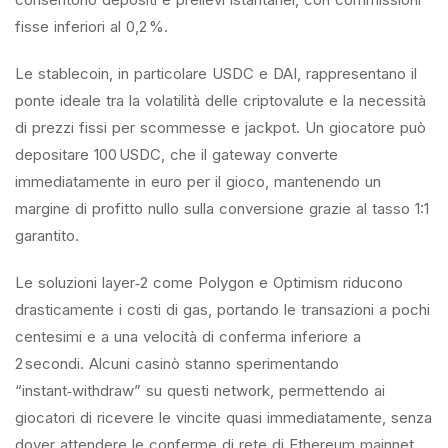
fisse inferiori al 0,2 %.
Le stablecoin, in particolare USDC e DAI, rappresentano il
ponte ideale tra la volatilità delle criptovalute e la necessità
di prezzi fissi per scommesse e jackpot. Un giocatore può
depositare 100 USDC, che il gateway converte
immediatamente in euro per il gioco, mantenendo un
margine di profitto nullo sulla conversione grazie al tasso 1:1
garantito.
Le soluzioni layer‑2 come Polygon e Optimism riducono
drasticamente i costi di gas, portando le transazioni a pochi
centesimi e a una velocità di conferma inferiore a
2 secondi. Alcuni casinò stanno sperimentando
“instant‑withdraw” su questi network, permettendo ai
giocatori di ricevere le vincite quasi immediatamente, senza
dover attendere le conferme di rete di Ethereum mainnet.