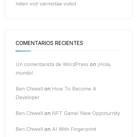
miten voit varmistaa voitot
COMENTARIOS RECIENTES
Un comentarista de WordPress
on
¡Hola,
mundo!
Ben Chiwell
on
How To Become A
Developer
Ben Chiwell
on
NFT Game! New Oppoturnity
Ben Chiwell
on
AI With Fingerprint