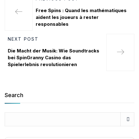
Free Spins : Quand les mathématiques
aident les joueurs à rester
responsables
NEXT POST
Die Macht der Musik: Wie Soundtracks
bei SpinGranny Casino das
Spielerlebnis revolutionieren
Search