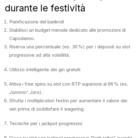
durante le festività
Pianificazione del bankroll
Stabilisci un budget mensile dedicato alle promozioni di
Capodanno.
Riserva una percentuale (es. 30 %) per i depositi su slot
progressive ad alta volatilità.
Utilizzo intelligente dei giri gratuiti
Attiva i free spins su slot con RTP superiore al 96 % (es.
Jammin’ Jars
).
Sfrutta i moltiplicatori festivi per aumentare il valore dei
win prima di soddisfare il wagering.
Tecniche per i jackpot progressivi
Gioca su slot con jackpot progressivo “high‑roller” quando