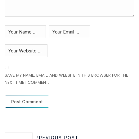
SAVE MY NAME, EMAIL, AND WEBSITE IN THIS BROWSER FOR THE
NEXT TIME I COMMENT.
PREVIOUS POST