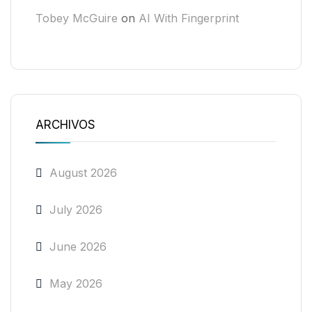
Tobey McGuire
on
AI With Fingerprint
ARCHIVOS
August 2026
July 2026
June 2026
May 2026