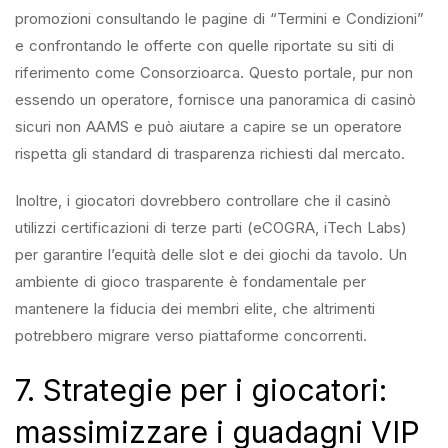
promozioni consultando le pagine di “Termini e Condizioni”
e confrontando le offerte con quelle riportate su siti di
riferimento come Consorzioarca. Questo portale, pur non
essendo un operatore, fornisce una panoramica di casinò
sicuri non AAMS e può aiutare a capire se un operatore
rispetta gli standard di trasparenza richiesti dal mercato.
Inoltre, i giocatori dovrebbero controllare che il casinò
utilizzi certificazioni di terze parti (eCOGRA, iTech Labs)
per garantire l’equità delle slot e dei giochi da tavolo. Un
ambiente di gioco trasparente è fondamentale per
mantenere la fiducia dei membri elite, che altrimenti
potrebbero migrare verso piattaforme concorrenti.
7. Strategie per i giocatori:
massimizzare i guadagni VIP