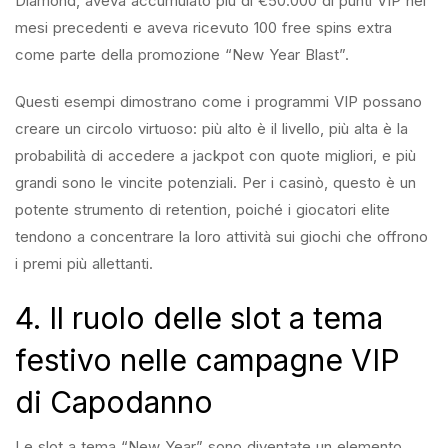
Diamond, aveva accumulato più di €50.000 di punti VIP nei
mesi precedenti e aveva ricevuto 100 free spins extra
come parte della promozione “New Year Blast”.
Questi esempi dimostrano come i programmi VIP possano
creare un circolo virtuoso: più alto è il livello, più alta è la
probabilità di accedere a jackpot con quote migliori, e più
grandi sono le vincite potenziali. Per i casinò, questo è un
potente strumento di retention, poiché i giocatori elite
tendono a concentrare la loro attività sui giochi che offrono
i premi più allettanti.
4. Il ruolo delle slot a tema
festivo nelle campagne VIP
di Capodanno
Le slot a tema “New Year” sono diventate un elemento