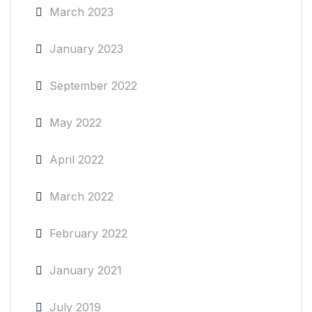
March 2023
January 2023
September 2022
May 2022
April 2022
March 2022
February 2022
January 2021
July 2019