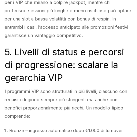
per i VIP che mirano a colpire jackpot, mentre chi
preferisce sessioni più lunghe e meno rischiose può optare
per una slot a bassa volatilità con bonus di respin. In
entrambi i casi, l’accesso anticipato alle promozioni festivi
garantisce un vantaggio competitivo.
5. Livelli di status e percorsi
di progressione: scalare la
gerarchia VIP
I programmi VIP sono strutturati in più livelli, ciascuno con
requisiti di gioco sempre più stringenti ma anche con
benefici proporzionalmente più ricchi. Un modello tipico
comprende:
Bronze – ingresso automatico dopo €1.000 di turnover