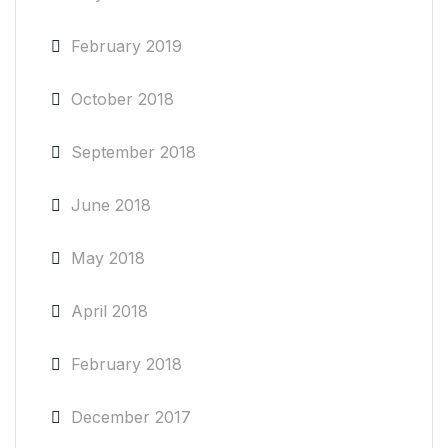
February 2019
October 2018
September 2018
June 2018
May 2018
April 2018
February 2018
December 2017