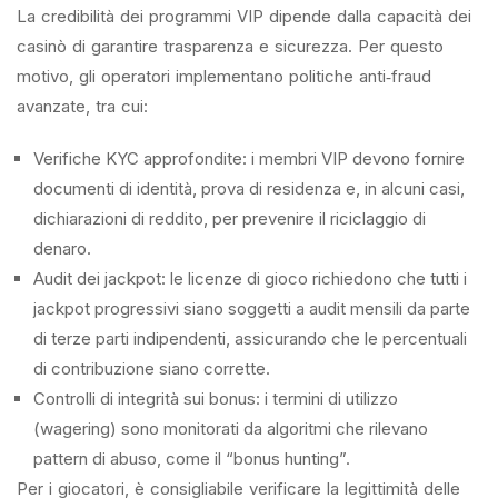
La credibilità dei programmi VIP dipende dalla capacità dei
casinò di garantire trasparenza e sicurezza. Per questo
motivo, gli operatori implementano politiche anti‑fraud
avanzate, tra cui:
Verifiche KYC approfondite: i membri VIP devono fornire
documenti di identità, prova di residenza e, in alcuni casi,
dichiarazioni di reddito, per prevenire il riciclaggio di
denaro.
Audit dei jackpot: le licenze di gioco richiedono che tutti i
jackpot progressivi siano soggetti a audit mensili da parte
di terze parti indipendenti, assicurando che le percentuali
di contribuzione siano corrette.
Controlli di integrità sui bonus: i termini di utilizzo
(wagering) sono monitorati da algoritmi che rilevano
pattern di abuso, come il “bonus hunting”.
Per i giocatori, è consigliabile verificare la legittimità delle