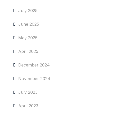
July 2025
June 2025
May 2025
April 2025
December 2024
November 2024
July 2023
April 2023