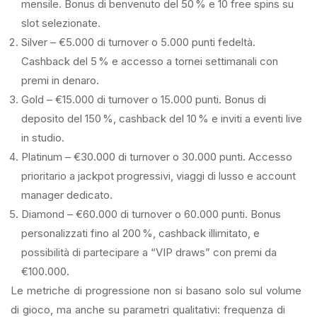
mensile. Bonus di benvenuto del 50 % e 10 free spins su
slot selezionate.
Silver – €5.000 di turnover o 5.000 punti fedeltà.
Cashback del 5 % e accesso a tornei settimanali con
premi in denaro.
Gold – €15.000 di turnover o 15.000 punti. Bonus di
deposito del 150 %, cashback del 10 % e inviti a eventi live
in studio.
Platinum – €30.000 di turnover o 30.000 punti. Accesso
prioritario a jackpot progressivi, viaggi di lusso e account
manager dedicato.
Diamond – €60.000 di turnover o 60.000 punti. Bonus
personalizzati fino al 200 %, cashback illimitato, e
possibilità di partecipare a “VIP draws” con premi da
€100.000.
Le metriche di progressione non si basano solo sul volume
di gioco, ma anche su parametri qualitativi: frequenza di