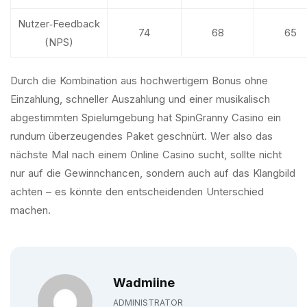
Nutzer‑Feedback
74
68
65
(NPS)
Durch die Kombination aus hochwertigem Bonus ohne
Einzahlung, schneller Auszahlung und einer musikalisch
abgestimmten Spielumgebung hat SpinGranny Casino ein
rundum überzeugendes Paket geschnürt. Wer also das
nächste Mal nach einem Online Casino sucht, sollte nicht
nur auf die Gewinnchancen, sondern auch auf das Klangbild
achten – es könnte den entscheidenden Unterschied
machen.
Wadmiine
ADMINISTRATOR