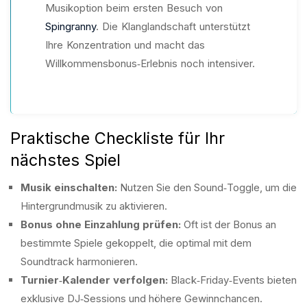
Musikoption beim ersten Besuch von
Spingranny
. Die Klanglandschaft unterstützt
Ihre Konzentration und macht das
Willkommensbonus‑Erlebnis noch intensiver.
Praktische Checkliste für Ihr
nächstes Spiel
Musik einschalten:
Nutzen Sie den Sound‑Toggle, um die
Hintergrundmusik zu aktivieren.
Bonus ohne Einzahlung prüfen:
Oft ist der Bonus an
bestimmte Spiele gekoppelt, die optimal mit dem
Soundtrack harmonieren.
Turnier‑Kalender verfolgen:
Black‑Friday‑Events bieten
exklusive DJ‑Sessions und höhere Gewinnchancen.