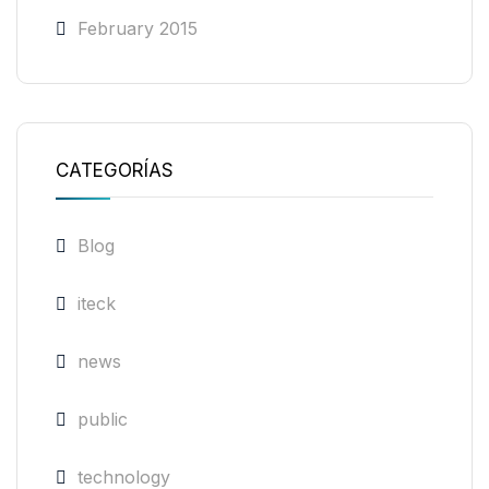
February 2015
CATEGORÍAS
Blog
iteck
news
public
technology