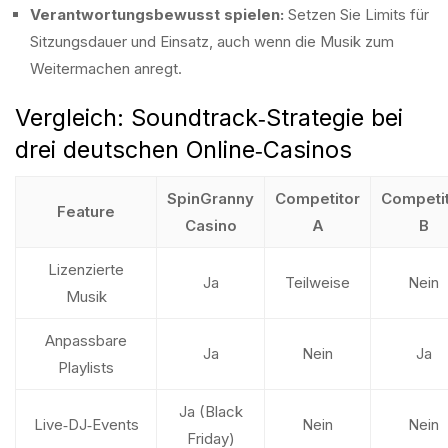
Verantwortungsbewusst spielen:
Setzen Sie Limits für
Sitzungsdauer und Einsatz, auch wenn die Musik zum
Weitermachen anregt.
Vergleich: Soundtrack‑Strategie bei
drei deutschen Online‑Casinos
SpinGranny
Competitor
Competi
Feature
Casino
A
B
Lizenzierte
Ja
Teilweise
Nein
Musik
Anpassbare
Ja
Nein
Ja
Playlists
Ja (Black
Live‑DJ‑Events
Nein
Nein
Friday)