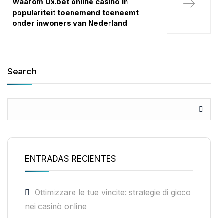
Waarom 0x.bet online casino in
populariteit toenemend toeneemt
onder inwoners van Nederland
Search
ENTRADAS RECIENTES
Ottimizzare le tue vincite: strategie di gioco
nei casinò online