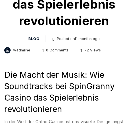
das Spielerlebnis
revolutionieren
BLOG
Posted on11 months ago
wadmiine
0 Comments
72 Views
Die Macht der Musik: Wie
Soundtracks bei SpinGranny
Casino das Spielerlebnis
revolutionieren
In der Welt der Online‑Casinos ist das visuelle Design längst