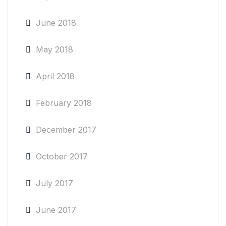
June 2018
May 2018
April 2018
February 2018
December 2017
October 2017
July 2017
June 2017