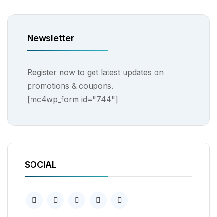
Newsletter
Register now to get latest updates on
promotions & coupons.
[mc4wp_form id="744"]
SOCIAL