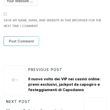
SAVE MY NAME, EMAIL, AND WEBSITE IN THIS BROWSER FOR THE
NEXT TIME I COMMENT.
PREVIOUS POST
Il nuovo volto dei VIP nei casinò online:
premi esclusivi, jackpot da capogiro e
festeggiamenti di Capodanno
NEXT POST