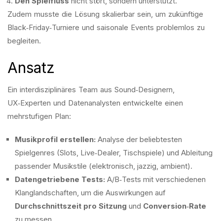
Den Spielfluss
nicht stört, sondern unterstützt.
Zudem musste die Lösung skalierbar sein, um zukünftige
Black‑Friday‑Turniere und saisonale Events problemlos zu
begleiten.
Ansatz
Ein interdisziplinäres Team aus Sound‑Designern,
UX‑Experten und Datenanalysten entwickelte einen
mehrstufigen Plan:
Musikprofil erstellen:
Analyse der beliebtesten
Spielgenres (Slots, Live‑Dealer, Tischspiele) und Ableitung
passender Musikstile (elektronisch, jazzig, ambient).
Datengetriebene Tests:
A/B‑Tests mit verschiedenen
Klanglandschaften, um die Auswirkungen auf
Durchschnittszeit pro Sitzung
und
Conversion‑Rate
zu messen.