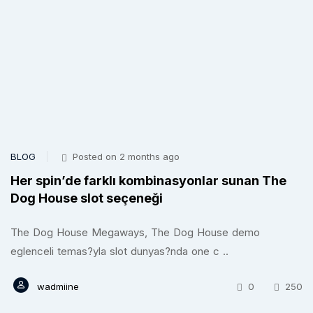
BLOG
Posted on 2 months ago
B
Her spin’de farklı kombinasyonlar sunan The
F
Dog House slot seçeneği
b
The Dog House Megaways, The Dog House demo
F1
eglenceli temas?yla slot dunyas?nda one c ..
re
wadmiine
0
250