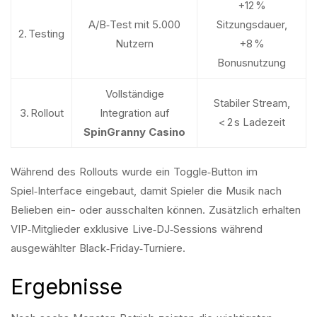
+12 %
A/B‑Test mit 5.000
Sitzungsdauer,
2. Testing
Nutzern
+8 %
Bonusnutzung
Vollständige
Stabiler Stream,
3. Rollout
Integration auf
< 2 s Ladezeit
SpinGranny Casino
Während des Rollouts wurde ein Toggle‑Button im
Spiel‑Interface eingebaut, damit Spieler die Musik nach
Belieben ein- oder ausschalten können. Zusätzlich erhalten
VIP‑Mitglieder exklusive Live‑DJ‑Sessions während
ausgewählter Black‑Friday‑Turniere.
Ergebnisse