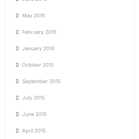
May 2016
February 2016
January 2016
October 2015
September 2015
July 2015
June 2015
April 2015