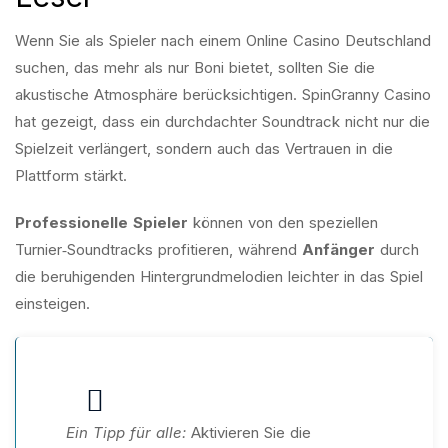
Wenn Sie als Spieler nach einem Online Casino Deutschland
suchen, das mehr als nur Boni bietet, sollten Sie die
akustische Atmosphäre berücksichtigen. SpinGranny Casino
hat gezeigt, dass ein durchdachter Soundtrack nicht nur die
Spielzeit verlängert, sondern auch das Vertrauen in die
Plattform stärkt.
Professionelle Spieler
können von den speziellen
Turnier‑Soundtracks profitieren, während
Anfänger
durch
die beruhigenden Hintergrundmelodien leichter in das Spiel
einsteigen.
Ein Tipp für alle:
Aktivieren Sie die