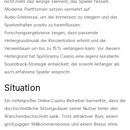
nicht mehr das einzige Element, das Spieler fesselt.
Moderne Plattformen setzen vermehrt auf
Audio‑Erlebnisse, um die Immersion zu steigern und das
Spielverhalten positiv zu beeinflussen.
Forschungsergebnisse zeigen, dass passende
Hintergrundmusik die Konzentration erhöht und die
Verweildauer um bis zu 15 % verlängern kann. Vor diesem
Hintergrund hat SpinGranny Casino eine eigens kuratierte
Soundtrack‑Strategie entwickelt, die sowohl Anfänger als
auch erfahrene Spieler anspricht.
Situation
Ein mittelgroßer Online‑Casino‑Betreiber bemerkte, dass die
durchschnittliche Sitzungsdauer seiner Nutzer hinter den
Branchendurchschnitt sank. Trotz attraktiver Boni, einem
großzügigen Willkommensbonus und einem Bonus ohne