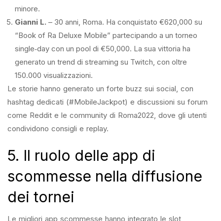
minore.
Gianni L.
– 30 anni, Roma. Ha conquistato €620,000 su
“Book of Ra Deluxe Mobile” partecipando a un torneo
single‑day con un pool di €50,000. La sua vittoria ha
generato un trend di streaming su Twitch, con oltre
150.000 visualizzazioni.
Le storie hanno generato un forte buzz sui social, con
hashtag dedicati (#MobileJackpot) e discussioni su forum
come Reddit e le community di Roma2022, dove gli utenti
condividono consigli e replay.
5. Il ruolo delle app di
scommesse nella diffusione
dei tornei
Le migliori app scommesse hanno integrato le slot