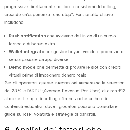
progressive direttamente nei loro ecosistemi di betting,
creando un’esperienza “one‑stop”. Funzionalità chiave
includono:
Push notification
che avvisano dell’inizio di un nuovo
torneo o di bonus extra.
Wallet integrato
per gestire buy‑in, vincite e promozioni
senza passare da app diverse.
Demo mode
che permette di provare le slot con crediti
virtuali prima di impegnare denaro reale.
Per gli operatori, queste integrazioni aumentano la retention
del 28 % e l’ARPU (Average Revenue Per User) di circa €12
al mese. Le app di betting offrono anche un hub di
contenuti educativi, dove i giocatori possono consultare
guide su RTP, volatilità e strategie di bankroll.