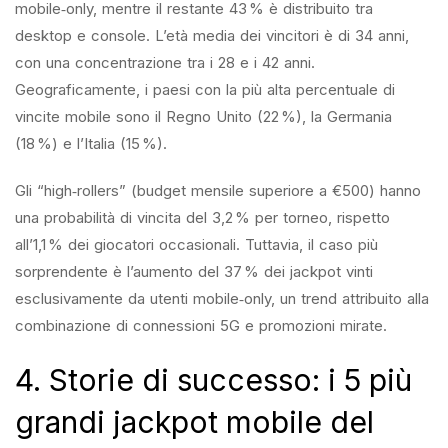
mobile‑only, mentre il restante 43 % è distribuito tra
desktop e console. L’età media dei vincitori è di 34 anni,
con una concentrazione tra i 28 e i 42 anni.
Geograficamente, i paesi con la più alta percentuale di
vincite mobile sono il Regno Unito (22 %), la Germania
(18 %) e l’Italia (15 %).
Gli “high‑rollers” (budget mensile superiore a €500) hanno
una probabilità di vincita del 3,2 % per torneo, rispetto
all’1,1 % dei giocatori occasionali. Tuttavia, il caso più
sorprendente è l’aumento del 37 % dei jackpot vinti
esclusivamente da utenti mobile‑only, un trend attribuito alla
combinazione di connessioni 5G e promozioni mirate.
4. Storie di successo: i 5 più
grandi jackpot mobile del