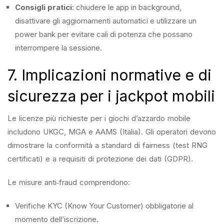
Consigli pratici
: chiudere le app in background,
disattivare gli aggiornamenti automatici e utilizzare un
power bank per evitare cali di potenza che possano
interrompere la sessione.
7. Implicazioni normative e di
sicurezza per i jackpot mobili
Le licenze più richieste per i giochi d’azzardo mobile
includono UKGC, MGA e AAMS (Italia). Gli operatori devono
dimostrare la conformità a standard di fairness (test RNG
certificati) e a requisiti di protezione dei dati (GDPR).
Le misure anti‑fraud comprendono:
Verifiche KYC (Know Your Customer) obbligatorie al
momento dell’iscrizione.