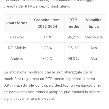
crescita del RTP percepito dagli utenti.
Crescita utenti
RTP
Volatilità
Piattaforma
2022‑2024
medio
tipica
Desktop
+4 %
95,2 %
Media‑Alta
iOS Mobile
+38 %
96,1 %
Alta
Android
+42 %
96,3 %
Alta
Le statistiche mostrano che le slot ottimizzate per il
touch‑first registrano un RTP medio superiore di circa
0,9 % rispetto alle controparti desktop, un vantaggio che,
se combinato con tornei a jackpot, può tradursi in vincite
significativamente più elevate.