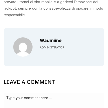
provare i tornei di slot mobile e a godersi l’emozione dei
jackpot, sempre con la consapevolezza di giocare in modo
responsabile.
Wadmiine
ADMINISTRATOR
LEAVE A COMMENT