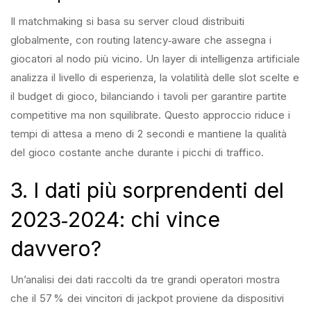
Il matchmaking si basa su server cloud distribuiti
globalmente, con routing latency‑aware che assegna i
giocatori al nodo più vicino. Un layer di intelligenza artificiale
analizza il livello di esperienza, la volatilità delle slot scelte e
il budget di gioco, bilanciando i tavoli per garantire partite
competitive ma non squilibrate. Questo approccio riduce i
tempi di attesa a meno di 2 secondi e mantiene la qualità
del gioco costante anche durante i picchi di traffico.
3. I dati più sorprendenti del
2023‑2024: chi vince
davvero?
Un’analisi dei dati raccolti da tre grandi operatori mostra
che il 57 % dei vincitori di jackpot proviene da dispositivi