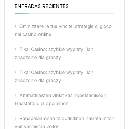
ENTRADAS RECIENTES
Ottimizzare le tue vincite: strategie di gioco
nei casinò online
Tikal Casino: szybkie wypłaty i ich
znaczenie dla graczy
Tikal Casino: szybkie wypłaty i ich
znaczenie dla graczy
Ammattilaisten vinkit kasinopelaamiseen
Haastattelu ja oppiminen
Rahapelaamisen taloudellinen hallinta miten
voit varmistaa voitot