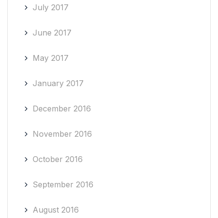
July 2017
June 2017
May 2017
January 2017
December 2016
November 2016
October 2016
September 2016
August 2016