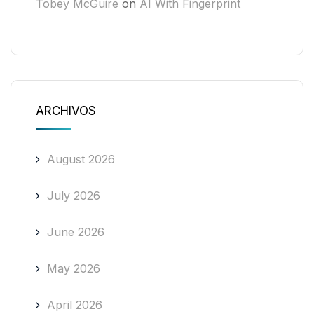
Tobey McGuire
on
AI With Fingerprint
ARCHIVOS
August 2026
July 2026
June 2026
May 2026
April 2026