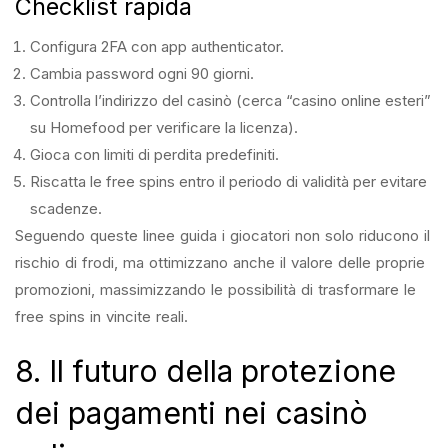
Checklist rapida
Configura 2FA con app authenticator.
Cambia password ogni 90 giorni.
Controlla l’indirizzo del casinò (cerca “casino online esteri”
su Homefood per verificare la licenza).
Gioca con limiti di perdita predefiniti.
Riscatta le free spins entro il periodo di validità per evitare
scadenze.
Seguendo queste linee guida i giocatori non solo riducono il
rischio di frodi, ma ottimizzano anche il valore delle proprie
promozioni, massimizzando le possibilità di trasformare le
free spins in vincite reali.
8. Il futuro della protezione
dei pagamenti nei casinò