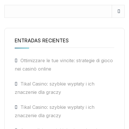
ENTRADAS RECIENTES
Ottimizzare le tue vincite: strategie di gioco
nei casinò online
Tikal Casino: szybkie wypłaty i ich
znaczenie dla graczy
Tikal Casino: szybkie wypłaty i ich
znaczenie dla graczy