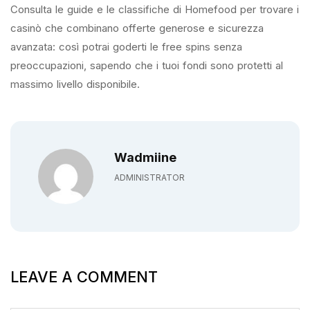
Consulta le guide e le classifiche di Homefood per trovare i
casinò che combinano offerte generose e sicurezza
avanzata: così potrai goderti le free spins senza
preoccupazioni, sapendo che i tuoi fondi sono protetti al
massimo livello disponibile.
Wadmiine
ADMINISTRATOR
LEAVE A COMMENT