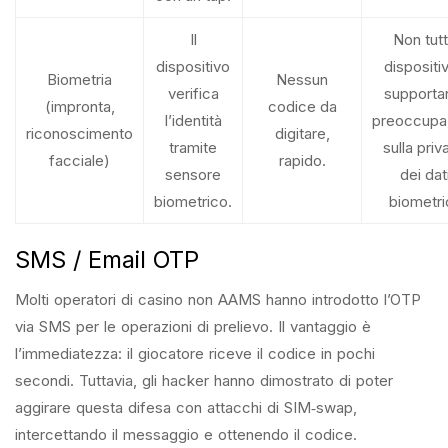
Il
Non tutti
dispositivo
dispositiv
Biometria
Nessun
verifica
supporta
(impronta,
codice da
l’identità
preoccupaz
riconoscimento
digitare,
tramite
sulla priv
facciale)
rapido.
sensore
dei dat
biometrico.
biometric
SMS / Email OTP
Molti operatori di casino non AAMS hanno introdotto l’OTP
via SMS per le operazioni di prelievo. Il vantaggio è
l’immediatezza: il giocatore riceve il codice in pochi
secondi. Tuttavia, gli hacker hanno dimostrato di poter
aggirare questa difesa con attacchi di SIM‑swap,
intercettando il messaggio e ottenendo il codice.