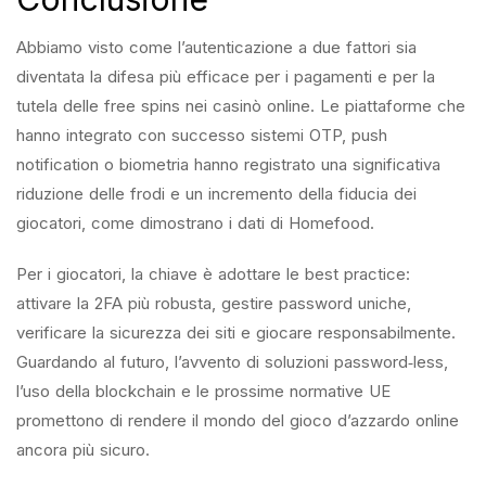
Abbiamo visto come l’autenticazione a due fattori sia
diventata la difesa più efficace per i pagamenti e per la
tutela delle free spins nei casinò online. Le piattaforme che
hanno integrato con successo sistemi OTP, push
notification o biometria hanno registrato una significativa
riduzione delle frodi e un incremento della fiducia dei
giocatori, come dimostrano i dati di Homefood.
Per i giocatori, la chiave è adottare le best practice:
attivare la 2FA più robusta, gestire password uniche,
verificare la sicurezza dei siti e giocare responsabilmente.
Guardando al futuro, l’avvento di soluzioni password‑less,
l’uso della blockchain e le prossime normative UE
promettono di rendere il mondo del gioco d’azzardo online
ancora più sicuro.