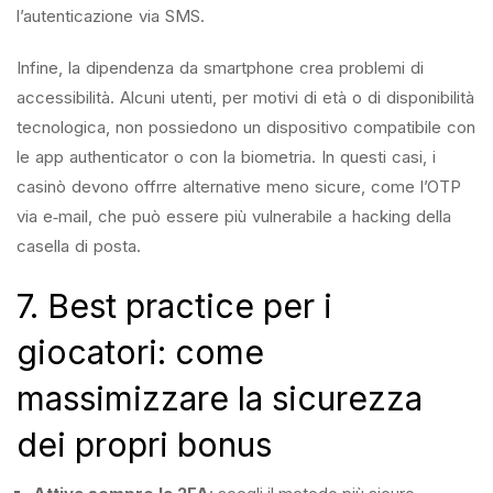
l’autenticazione via SMS.
Infine, la dipendenza da smartphone crea problemi di
accessibilità. Alcuni utenti, per motivi di età o di disponibilità
tecnologica, non possiedono un dispositivo compatibile con
le app authenticator o con la biometria. In questi casi, i
casinò devono offrre alternative meno sicure, come l’OTP
via e‑mail, che può essere più vulnerabile a hacking della
casella di posta.
7. Best practice per i
giocatori: come
massimizzare la sicurezza
dei propri bonus