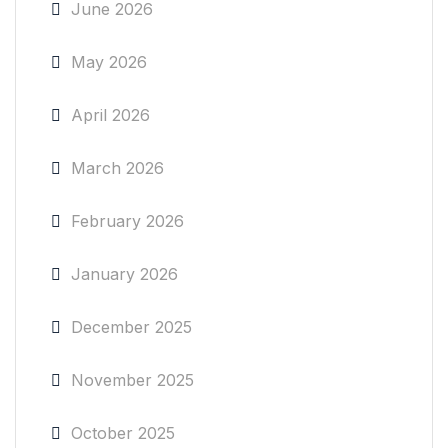
June 2026
May 2026
April 2026
March 2026
February 2026
January 2026
December 2025
November 2025
October 2025