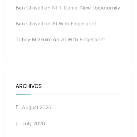
Ben Chiwell
on
NFT Game! New Oppoturnity
Ben Chiwell
on
AI With Fingerprint
Tobey McGuire
on
AI With Fingerprint
ARCHIVOS
August 2026
July 2026