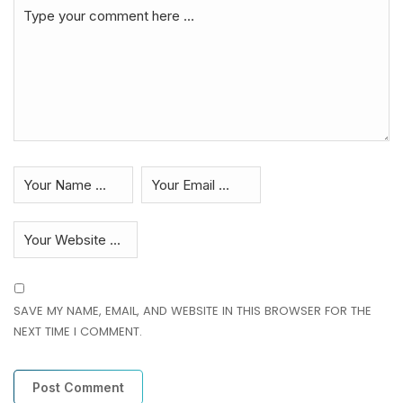
SAVE MY NAME, EMAIL, AND WEBSITE IN THIS BROWSER FOR THE
NEXT TIME I COMMENT.