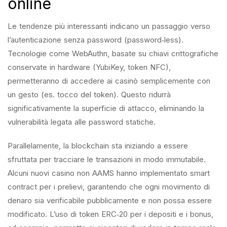
online
Le tendenze più interessanti indicano un passaggio verso
l’autenticazione senza password (password‑less).
Tecnologie come WebAuthn, basate su chiavi crittografiche
conservate in hardware (YubiKey, token NFC),
permetteranno di accedere ai casinò semplicemente con
un gesto (es. tocco del token). Questo ridurrà
significativamente la superficie di attacco, eliminando la
vulnerabilità legata alle password statiche.
Parallelamente, la blockchain sta iniziando a essere
sfruttata per tracciare le transazioni in modo immutabile.
Alcuni nuovi casino non AAMS hanno implementato smart
contract per i prelievi, garantendo che ogni movimento di
denaro sia verificabile pubblicamente e non possa essere
modificato. L’uso di token ERC‑20 per i depositi e i bonus,