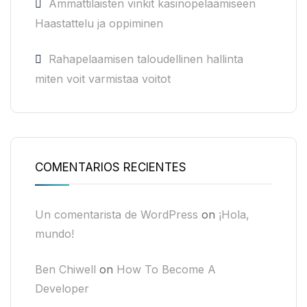
Ammattilaisten vinkit kasinopelaamiseen
Haastattelu ja oppiminen
Rahapelaamisen taloudellinen hallinta
miten voit varmistaa voitot
COMENTARIOS RECIENTES
Un comentarista de WordPress
on
¡Hola,
mundo!
Ben Chiwell
on
How To Become A
Developer