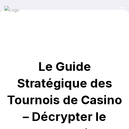
Le Guide
Stratégique des
Tournois de Casino
– Décrypter le