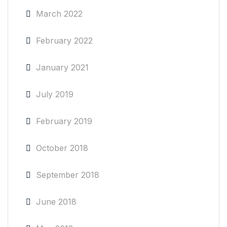
March 2022
February 2022
January 2021
July 2019
February 2019
October 2018
September 2018
June 2018