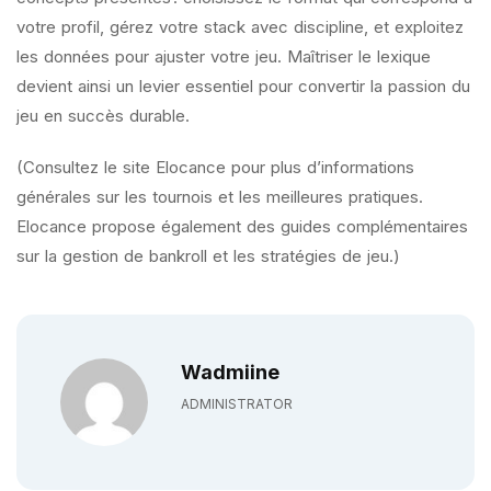
votre profil, gérez votre stack avec discipline, et exploitez
les données pour ajuster votre jeu. Maîtriser le lexique
devient ainsi un levier essentiel pour convertir la passion du
jeu en succès durable.
(Consultez le site Elocance pour plus d’informations
générales sur les tournois et les meilleures pratiques.
Elocance propose également des guides complémentaires
sur la gestion de bankroll et les stratégies de jeu.)
Wadmiine
ADMINISTRATOR