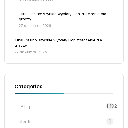
Tikal Casino: szybkie wypłaty i ich znaczenie dla
graczy
27 de July de 2026
Tikal Casino: szybkie wypłaty i ich znaczenie dla
graczy
27 de July de 2026
Categories
1,192
Blog
1
iteck