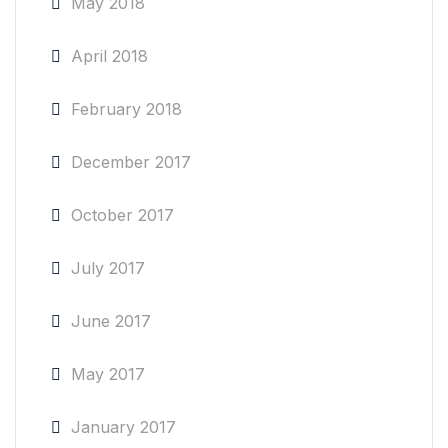
May 2018
April 2018
February 2018
December 2017
October 2017
July 2017
June 2017
May 2017
January 2017