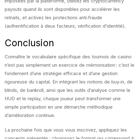
imposées par la plateforme, utilisez les cryptocurrency
payouts quand ils sont disponibles pour accélérer les
retraits, et activez les protections anti‑fraude
(authentification à deux facteurs, vérification d’identité).
Conclusion
Connaître le vocabulaire spécifique des tournois de casino
n’est pas simplement un exercice de mémorisation : c’est le
fondement d’une stratégie efficace et d’une gestion
rigoureuse du capital. En intégrant les notions de buy‑in, de
blinds, de bankroll, ainsi que les outils d’analyse comme le
HUD et le replay, chaque joueur peut transformer une
simple participation en une démarche méthodique
d’amélioration continue.
La prochaine fois que vous vous inscrivez, appliquez les
concepts présentés : choisissez le format qui correspond à