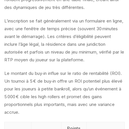
des dynamiques de jeu très différentes.
L’inscription se fait généralement via un formulaire en ligne,
avec une fenêtre de temps précise (souvent 30 minutes
avant le démarrage). Les critères d’éligibilité peuvent
inclure l’âge légal, la résidence dans une juridiction
autorisée et parfois un niveau de jeu minimum, vérifié par le
RTP moyen du joueur sur la plateforme.
Le montant du buy‑in influe sur le ratio de rentabilité (ROI).
Un tournoi à 5 € de buy‑in offre un ROI potentiel plus élevé
pour les joueurs à petite bankroll, alors qu’un événement à
5 000 € cible les high rollers et promet des gains
proportionnels plus importants, mais avec une variance
accrue.
Points