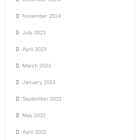
November 2024
July 2023
April 2023
March 2023
January 2023
September 2022
May 2022
April 2022