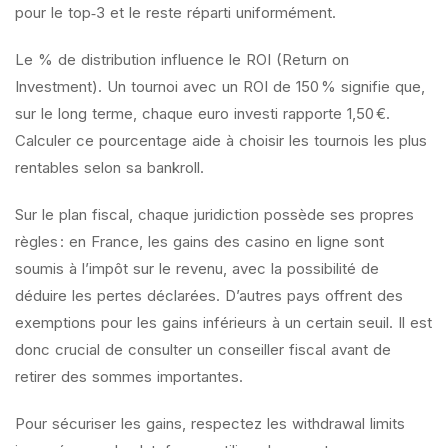
pour le top‑3 et le reste réparti uniformément.
Le % de distribution influence le ROI (Return on
Investment). Un tournoi avec un ROI de 150 % signifie que,
sur le long terme, chaque euro investi rapporte 1,50 €.
Calculer ce pourcentage aide à choisir les tournois les plus
rentables selon sa bankroll.
Sur le plan fiscal, chaque juridiction possède ses propres
règles : en France, les gains des casino en ligne sont
soumis à l’impôt sur le revenu, avec la possibilité de
déduire les pertes déclarées. D’autres pays offrent des
exemptions pour les gains inférieurs à un certain seuil. Il est
donc crucial de consulter un conseiller fiscal avant de
retirer des sommes importantes.
Pour sécuriser les gains, respectez les withdrawal limits