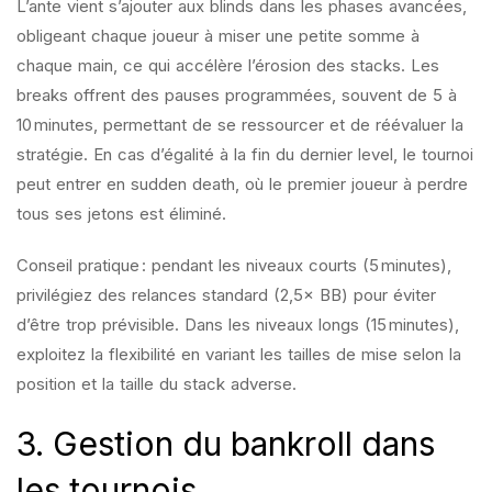
L’ante vient s’ajouter aux blinds dans les phases avancées,
obligeant chaque joueur à miser une petite somme à
chaque main, ce qui accélère l’érosion des stacks. Les
breaks offrent des pauses programmées, souvent de 5 à
10 minutes, permettant de se ressourcer et de réévaluer la
stratégie. En cas d’égalité à la fin du dernier level, le tournoi
peut entrer en sudden death, où le premier joueur à perdre
tous ses jetons est éliminé.
Conseil pratique : pendant les niveaux courts (5 minutes),
privilégiez des relances standard (2,5× BB) pour éviter
d’être trop prévisible. Dans les niveaux longs (15 minutes),
exploitez la flexibilité en variant les tailles de mise selon la
position et la taille du stack adverse.
3. Gestion du bankroll dans
les tournois