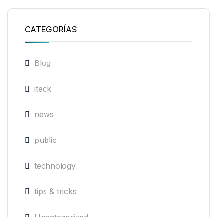
CATEGORÍAS
Blog
iteck
news
public
technology
tips & tricks