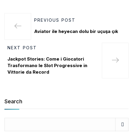
PREVIOUS POST
Aviator ile heyecan dolu bir uçuşa çık
NEXT POST
Jackpot Stories: Come i Giocatori
Trasformano le Slot Progressive in
Vittorie da Record
Search