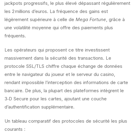
jackpots progressifs, le plus élevé dépassant régulièrement
les 2 millions d’euros. La fréquence des gains est
légèrement supérieure à celle de
Mega Fortune
, grâce à
une volatilité moyenne qui offre des paiements plus
fréquents.
Les opérateurs qui proposent ce titre investissent
massivement dans la sécurité des transactions. Le
protocole SSL/TLS chiffre chaque échange de données
entre le navigateur du joueur et le serveur du casino,
rendant impossible l’interception des informations de carte
bancaire. De plus, la plupart des plateformes intègrent le
3‑D Secure pour les cartes, ajoutant une couche
d’authentification supplémentaire.
Un tableau comparatif des protocoles de sécurité les plus
courants :