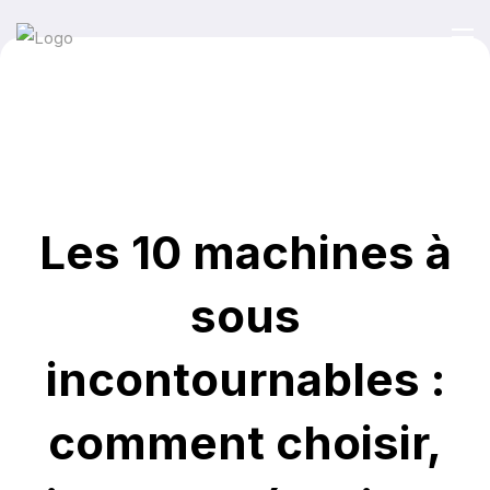
Les 10 machines à
sous
incontournables :
comment choisir,