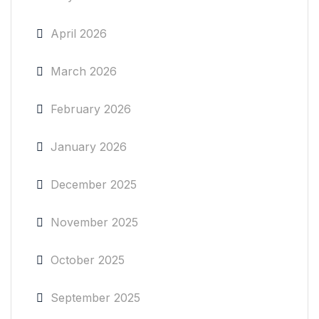
April 2026
March 2026
February 2026
January 2026
December 2025
November 2025
October 2025
September 2025