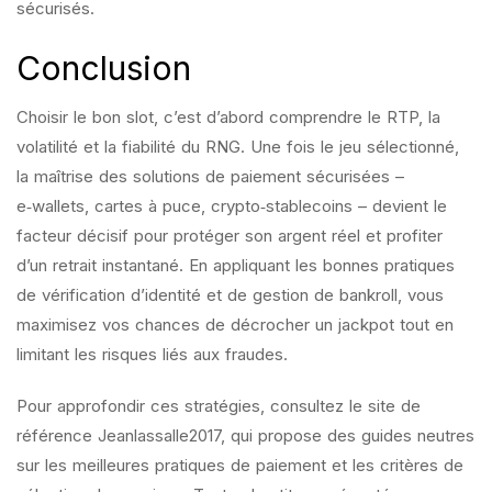
sécurisés.
Conclusion
Choisir le bon slot, c’est d’abord comprendre le RTP, la
volatilité et la fiabilité du RNG. Une fois le jeu sélectionné,
la maîtrise des solutions de paiement sécurisées –
e‑wallets, cartes à puce, crypto‑stablecoins – devient le
facteur décisif pour protéger son argent réel et profiter
d’un retrait instantané. En appliquant les bonnes pratiques
de vérification d’identité et de gestion de bankroll, vous
maximisez vos chances de décrocher un jackpot tout en
limitant les risques liés aux fraudes.
Pour approfondir ces stratégies, consultez le site de
référence Jeanlassalle2017, qui propose des guides neutres
sur les meilleures pratiques de paiement et les critères de