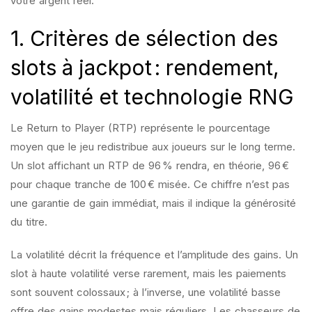
votre argent réel.
1. Critères de sélection des
slots à jackpot : rendement,
volatilité et technologie RNG
Le Return to Player (RTP) représente le pourcentage
moyen que le jeu redistribue aux joueurs sur le long terme.
Un slot affichant un RTP de 96 % rendra, en théorie, 96 €
pour chaque tranche de 100 € misée. Ce chiffre n’est pas
une garantie de gain immédiat, mais il indique la générosité
du titre.
La volatilité décrit la fréquence et l’amplitude des gains. Un
slot à haute volatilité verse rarement, mais les paiements
sont souvent colossaux ; à l’inverse, une volatilité basse
offre des gains modestes mais réguliers. Les chasseurs de