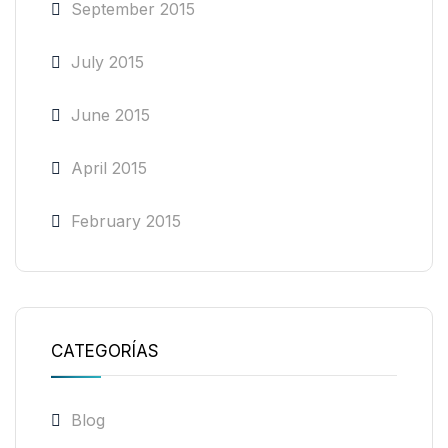
September 2015
July 2015
June 2015
April 2015
February 2015
CATEGORÍAS
Blog