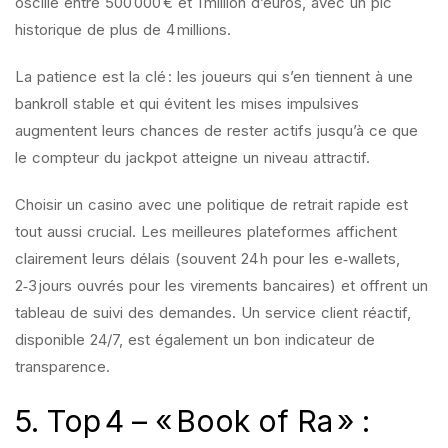
oscille entre 500 000 € et 1 million d’euros, avec un pic
historique de plus de 4 millions.
La patience est la clé : les joueurs qui s’en tiennent à une
bankroll stable et qui évitent les mises impulsives
augmentent leurs chances de rester actifs jusqu’à ce que
le compteur du jackpot atteigne un niveau attractif.
Choisir un casino avec une politique de retrait rapide est
tout aussi crucial. Les meilleures plateformes affichent
clairement leurs délais (souvent 24 h pour les e‑wallets,
2‑3 jours ouvrés pour les virements bancaires) et offrent un
tableau de suivi des demandes. Un service client réactif,
disponible 24/7, est également un bon indicateur de
transparence.
5. Top 4 – « Book of Ra » :