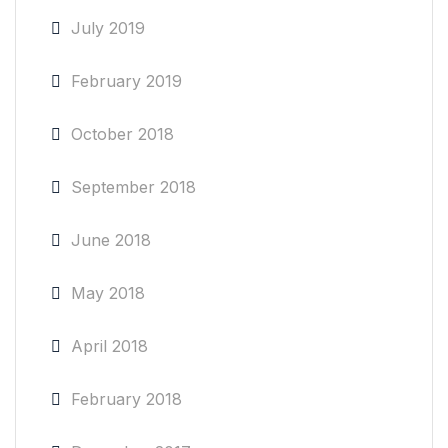
July 2019
February 2019
October 2018
September 2018
June 2018
May 2018
April 2018
February 2018