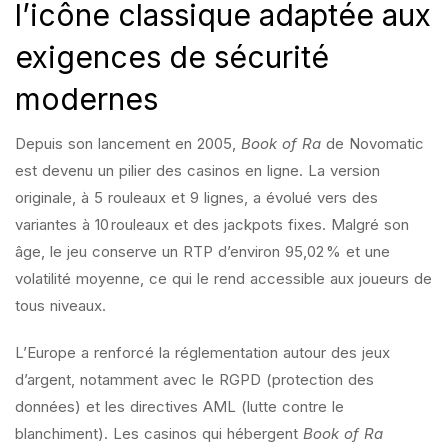
l’icône classique adaptée aux
exigences de sécurité
modernes
Depuis son lancement en 2005,
Book of Ra
de Novomatic
est devenu un pilier des casinos en ligne. La version
originale, à 5 rouleaux et 9 lignes, a évolué vers des
variantes à 10 rouleaux et des jackpots fixes. Malgré son
âge, le jeu conserve un RTP d’environ 95,02 % et une
volatilité moyenne, ce qui le rend accessible aux joueurs de
tous niveaux.
L’Europe a renforcé la réglementation autour des jeux
d’argent, notamment avec le RGPD (protection des
données) et les directives AML (lutte contre le
blanchiment). Les casinos qui hébergent
Book of Ra