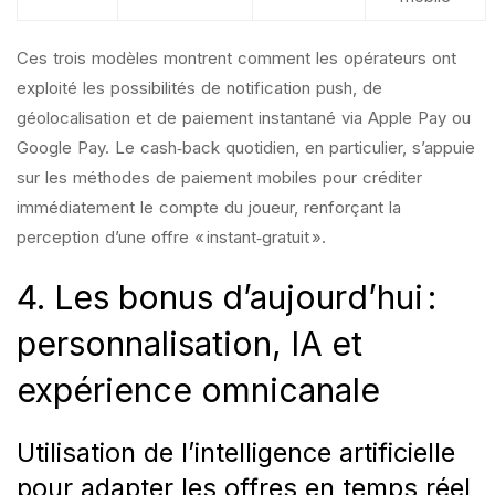
Ces trois modèles montrent comment les opérateurs ont
exploité les possibilités de notification push, de
géolocalisation et de paiement instantané via Apple Pay ou
Google Pay. Le cash‑back quotidien, en particulier, s’appuie
sur les méthodes de paiement mobiles pour créditer
immédiatement le compte du joueur, renforçant la
perception d’une offre « instant‑gratuit ».
4. Les bonus d’aujourd’hui :
personnalisation, IA et
expérience omnicanale
Utilisation de l’intelligence artificielle
pour adapter les offres en temps réel