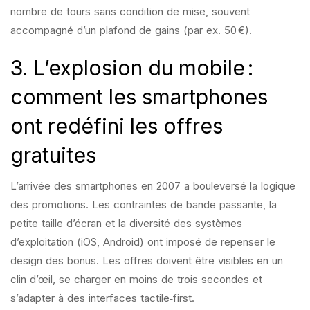
nombre de tours sans condition de mise, souvent
accompagné d’un plafond de gains (par ex. 50 €).
3. L’explosion du mobile :
comment les smartphones
ont redéfini les offres
gratuites
L’arrivée des smartphones en 2007 a bouleversé la logique
des promotions. Les contraintes de bande passante, la
petite taille d’écran et la diversité des systèmes
d’exploitation (iOS, Android) ont imposé de repenser le
design des bonus. Les offres doivent être visibles en un
clin d’œil, se charger en moins de trois secondes et
s’adapter à des interfaces tactile‑first.