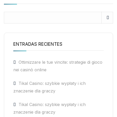
ENTRADAS RECIENTES
Ottimizzare le tue vincite: strategie di gioco
nei casinò online
Tikal Casino: szybkie wypłaty i ich
znaczenie dla graczy
Tikal Casino: szybkie wypłaty i ich
znaczenie dla graczy