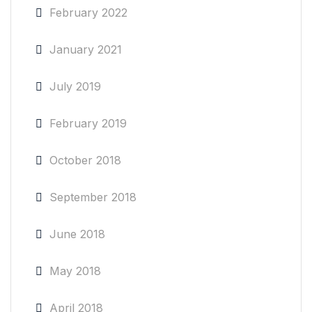
February 2022
January 2021
July 2019
February 2019
October 2018
September 2018
June 2018
May 2018
April 2018