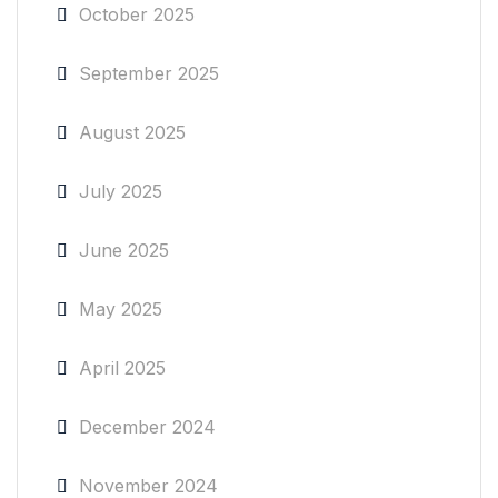
October 2025
September 2025
August 2025
July 2025
June 2025
May 2025
April 2025
December 2024
November 2024