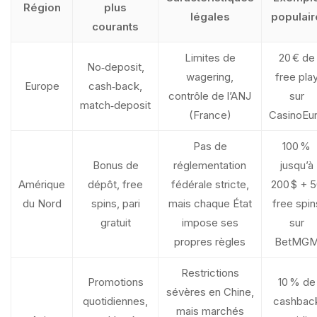
Région
plus
légales
populair
courants
Limites de
20 € de
No‑deposit,
wagering,
free pla
Europe
cash‑back,
contrôle de l’ANJ
sur
match‑deposit
(France)
CasinoEu
Pas de
100 %
Bonus de
réglementation
jusqu’à
Amérique
dépôt, free
fédérale stricte,
200 $ + 
du Nord
spins, pari
mais chaque État
free spin
gratuit
impose ses
sur
propres règles
BetMG
Restrictions
Promotions
10 % de
sévères en Chine,
quotidiennes,
cashbac
mais marchés