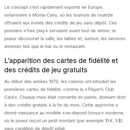
Le concept s’est rapidement exporté en Europe,
notamment à Monte‑Carlo, où les tournois de roulette
offraient aux invités des crédits de jeu sans dépôt. Ces
premiers « free play » servaient avant tout de vitrine : le
joueur découvrait la salle, les tables et, surtout, les services
annexes tels que le bar ou le restaurant.
L’apparition des cartes de fidélité et
des crédits de jeu gratuits
Au début des années 1970, les casinos ont introduit les
premières cartes de fidélité, comme la « Player’s Club
Card ». Chaque mise était convertie en points, donnant droit
à des crédits gratuits à la fin du mois. Cette approche a
donné naissance au modèle « no‑deposit bonus » moderne,
où le joueur reçoit un petit montant (par exemple 10 €, 5 $)
sans condition de dépôt initial.