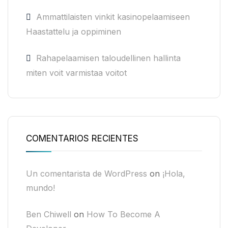
Ammattilaisten vinkit kasinopelaamiseen
Haastattelu ja oppiminen
Rahapelaamisen taloudellinen hallinta
miten voit varmistaa voitot
COMENTARIOS RECIENTES
Un comentarista de WordPress
on
¡Hola,
mundo!
Ben Chiwell
on
How To Become A