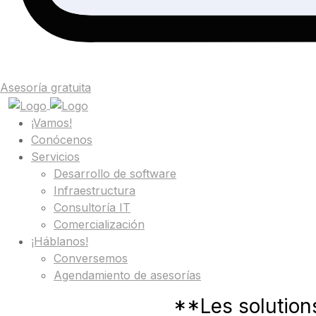
Asesoría gratuita
¡Vamos!
Conócenos
Servicios
Desarrollo de software
Infraestructura
Consultoría IT
Comercialización
¡Háblanos!
Conversemos
Agendamiento de asesorías
**Les solution