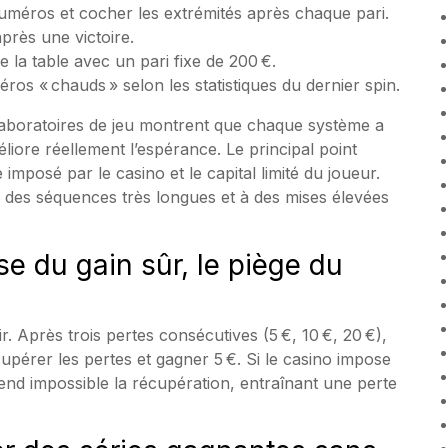
uméros et cocher les extrémités après chaque pari.
près une victoire.
e la table avec un pari fixe de 200 €.
éros « chauds » selon les statistiques du dernier spin.
aboratoires de jeu montrent que chaque système a
ore réellement l’espérance. Le principal point
 imposé par le casino et le capital limité du joueur.
à des séquences très longues et à des mises élevées
se du gain sûr, le piège du
. Après trois pertes consécutives (5 €, 10 €, 20 €),
cupérer les pertes et gagner 5 €. Si le casino impose
end impossible la récupération, entraînant une perte