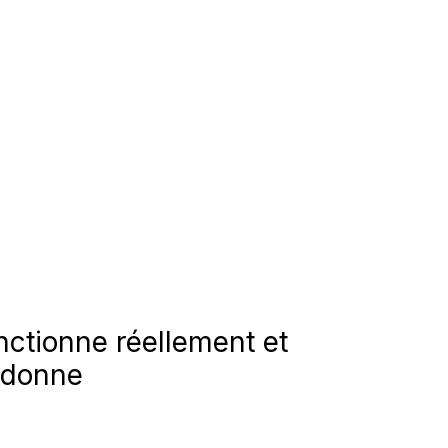
nctionne réellement et
 donne