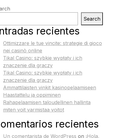
arch
Search
ntradas recientes
Ottimizzare le tue vincite: strategie di gioco
nei casinò online
Tikal Casino: szybkie wypłaty i ich
znaczenie dla graczy
Tikal Casino: szybkie wypłaty i ich
znaczenie dla graczy
Ammattilaisten vinkit kasinopelaamiseen
Haastattelu ja oppiminen
Rahapelaamisen taloudellinen hallinta
miten voit varmistaa voitot
omentarios recientes
Un comentarista de WordPress
on
¡Hola,