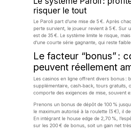
Le système Paroli : profi
risquer le tout
Le Paroli part d’une mise de 5 €. Après chaq
perte survient, le joueur revient à 5 €. Sur u
est de 35 €. Le système limite le risque, mais
d’une courte série gagnante, qui reste faible
Le facteur “bonus” : 
peuvent réellement amé
Les casinos en ligne offrent divers bonus 
supplémentaire, cash‑back, tours gratuits,
comporte des exigences de mise, souvent ex
Prenons un bonus de dépôt de 100 % jusqu’
le maximum autorisé à la roulette (5 €), il d
En intégrant le house edge de 2,70 %, l’esp
sur les 200 € de bonus, soit un gain net très 