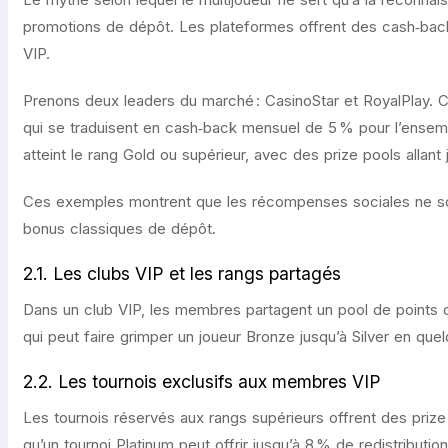
promotions de dépôt. Les plateformes offrent des cash‑bac
VIP.
Prenons deux leaders du marché : CasinoStar et RoyalPlay. 
qui se traduisent en cash‑back mensuel de 5 % pour l’ensembl
atteint le rang Gold ou supérieur, avec des prize pools allant 
Ces exemples montrent que les récompenses sociales ne sont
bonus classiques de dépôt.
2.1. Les clubs VIP et les rangs partagés
Dans un club VIP, les membres partagent un pool de points c
qui peut faire grimper un joueur Bronze jusqu’à Silver en qu
2.2. Les tournois exclusifs aux membres VIP
Les tournois réservés aux rangs supérieurs offrent des prize 
qu’un tournoi Platinum peut offrir jusqu’à 8 % de redistributio