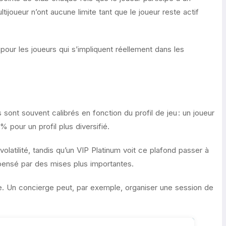
tijoueur n’ont aucune limite tant que le joueur reste actif
our les joueurs qui s’impliquent réellement dans les
sont souvent calibrés en fonction du profil de jeu : un joueur
 pour un profil plus diversifié.
atilité, tandis qu’un VIP Platinum voit ce plafond passer à
ensé par des mises plus importantes.
upe. Un concierge peut, par exemple, organiser une session de