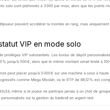
nts solo sont plafonnés à 3 000 par mois, alors que les points mul
tijoueur peuvent accélérer la montée en rang, mais uniquement p
 statut VIP en mode solo
de privilèges VIP substantiels. Les bonus de dépôt personnalisés 
% jusqu’à 500 €, alors que le même montant serait limité à 100 %
 peut placer jusqu’à 5 000 € sur une machine à sous à haute vol
progressifs comme Mega Moolah, où le RTP de 88,12 % est comp
24 h/24, même si le joueur ne participe jamais à un chat de gro
 personnalisés sur la gestion du bankroll en argent réel.