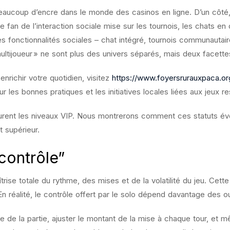
beaucoup d’encre dans le monde des casinos en ligne. D’un côté, 
e fan de l’interaction sociale mise sur les tournois, les chats en 
 fonctionnalités sociales – chat intégré, tournois communautaire
 multijoueur » ne sont plus des univers séparés, mais deux facett
richir votre quotidien, visitez
https://www.foyersrurauxpaca.or
ur les bonnes pratiques et les initiatives locales liées aux jeux r
ourent les niveaux VIP. Nous montrerons comment ces statuts évol
t supérieur.
 contrôle”
ise totale du rythme, des mises et de la volatilité du jeu. Cette
 réalité, le contrôle offert par le solo dépend davantage des out
e de la partie, ajuster le montant de la mise à chaque tour, et m