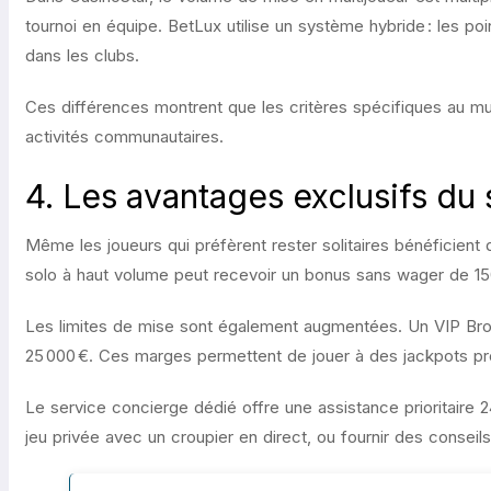
tournoi en équipe. BetLux utilise un système hybride : les poi
dans les clubs.
Ces différences montrent que les critères spécifiques au mul
activités communautaires.
4. Les avantages exclusifs du
Même les joueurs qui préfèrent rester solitaires bénéficient 
solo à haut volume peut recevoir un bonus sans wager de 150 
Les limites de mise sont également augmentées. Un VIP Bronze
25 000 €. Ces marges permettent de jouer à des jackpots 
Le service concierge dédié offre une assistance prioritaire 
jeu privée avec un croupier en direct, ou fournir des conseils