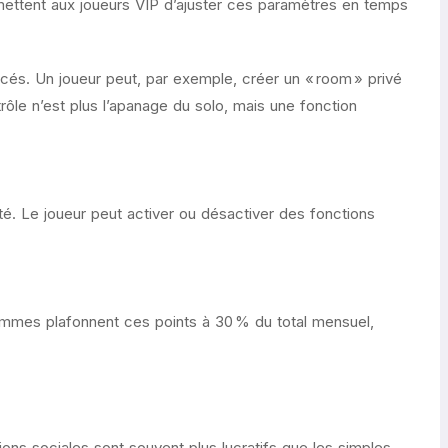
ettent aux joueurs VIP d’ajuster ces paramètres en temps
ncés. Un joueur peut, par exemple, créer un « room » privé
trôle n’est plus l’apanage du solo, mais une fonction
té. Le joueur peut activer ou désactiver des fonctions
ammes plafonnent ces points à 30 % du total mensuel,
ons sociales sont souvent plus lucratifs que les simples