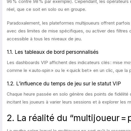
96 % contre 98 % par exemple). Cependant, les opérateurs m
réel, que ce soit en solo ou en groupe.
Paradoxalement, les plateformes multijoueurs offrent parfois
avec des limites de mise spécifiques, ou activer des filtres d
accessible à tous les niveaux de jeu.
1.1. Les tableaux de bord personnalisés
Les dashboards VIP affichent des indicateurs clés : mise moy
comme le « auto‑spin » ou le « quick bet » en un clic, que la p
1.2. L’influence du temps de jeu sur le statut VIP
Chaque heure passée en solo génère des points de fidélité 
incitant les joueurs à varier leurs sessions et à explorer les
2. La réalité du “multijoueur 
Le mythe selon lequel le multijoueur ne sert qu’à la reconna