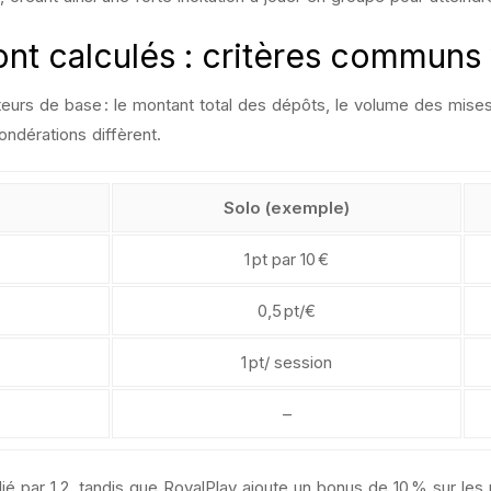
nt calculés : critères communs 
urs de base : le montant total des dépôts, le volume des mises 
ondérations diffèrent.
Solo (exemple)
1 pt par 10 €
0,5 pt/€
1 pt/ session
–
ié par 1,2, tandis que RoyalPlay ajoute un bonus de 10 % sur les 