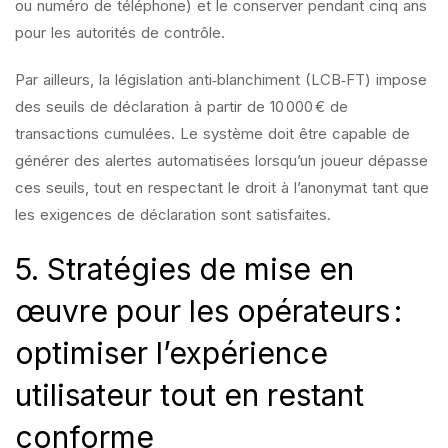
ou numéro de téléphone) et le conserver pendant cinq ans
pour les autorités de contrôle.
Par ailleurs, la législation anti‑blanchiment (LCB‑FT) impose
des seuils de déclaration à partir de 10 000 € de
transactions cumulées. Le système doit être capable de
générer des alertes automatisées lorsqu’un joueur dépasse
ces seuils, tout en respectant le droit à l’anonymat tant que
les exigences de déclaration sont satisfaites.
5. Stratégies de mise en
œuvre pour les opérateurs :
optimiser l’expérience
utilisateur tout en restant
conforme