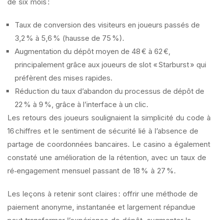
de six mois :
Taux de conversion des visiteurs en joueurs passés de
3,2 % à 5,6 % (hausse de 75 %).
Augmentation du dépôt moyen de 48 € à 62 €,
principalement grâce aux joueurs de slot « Starburst » qui
préfèrent des mises rapides.
Réduction du taux d’abandon du processus de dépôt de
22 % à 9 %, grâce à l’interface à un clic.
Les retours des joueurs soulignaient la simplicité du code à
16 chiffres et le sentiment de sécurité lié à l’absence de
partage de coordonnées bancaires. Le casino a également
constaté une amélioration de la rétention, avec un taux de
ré‑engagement mensuel passant de 18 % à 27 %.
Les leçons à retenir sont claires : offrir une méthode de
paiement anonyme, instantanée et largement répandue