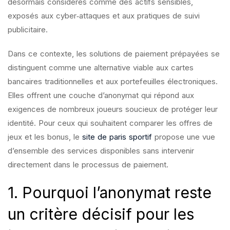
désormais considérés comme des actifs sensibles,
exposés aux cyber‑attaques et aux pratiques de suivi
publicitaire.
Dans ce contexte, les solutions de paiement prépayées se
distinguent comme une alternative viable aux cartes
bancaires traditionnelles et aux portefeuilles électroniques.
Elles offrent une couche d’anonymat qui répond aux
exigences de nombreux joueurs soucieux de protéger leur
identité. Pour ceux qui souhaitent comparer les offres de
jeux et les bonus, le
site de paris sportif
propose une vue
d’ensemble des services disponibles sans intervenir
directement dans le processus de paiement.
1. Pourquoi l’anonymat reste
un critère décisif pour les