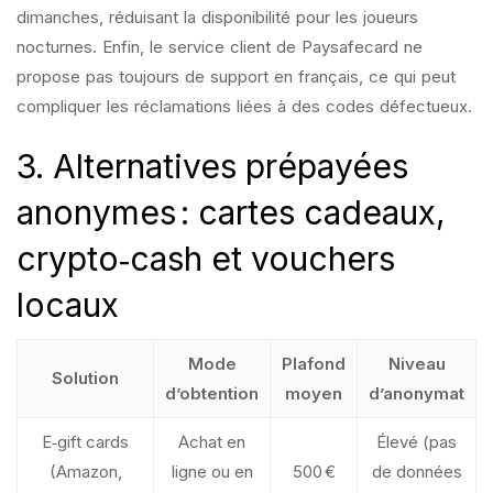
dimanches, réduisant la disponibilité pour les joueurs
nocturnes. Enfin, le service client de Paysafecard ne
propose pas toujours de support en français, ce qui peut
compliquer les réclamations liées à des codes défectueux.
3. Alternatives prépayées
anonymes : cartes cadeaux,
crypto‑cash et vouchers
locaux
Mode
Plafond
Niveau
Solution
d’obtention
moyen
d’anonymat
E‑gift cards
Achat en
Élevé (pas
(Amazon,
ligne ou en
500 €
de données