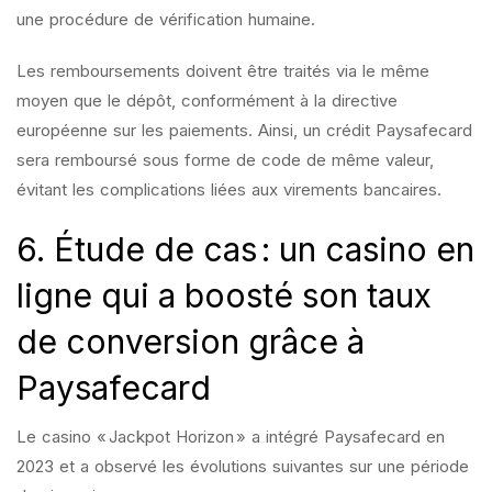
une procédure de vérification humaine.
Les remboursements doivent être traités via le même
moyen que le dépôt, conformément à la directive
européenne sur les paiements. Ainsi, un crédit Paysafecard
sera remboursé sous forme de code de même valeur,
évitant les complications liées aux virements bancaires.
6. Étude de cas : un casino en
ligne qui a boosté son taux
de conversion grâce à
Paysafecard
Le casino « Jackpot Horizon » a intégré Paysafecard en
2023 et a observé les évolutions suivantes sur une période