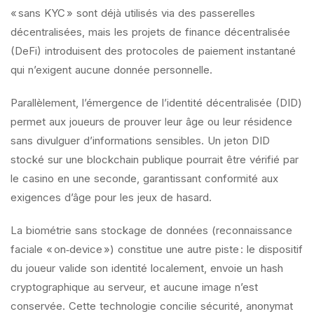
« sans KYC » sont déjà utilisés via des passerelles
décentralisées, mais les projets de finance décentralisée
(DeFi) introduisent des protocoles de paiement instantané
qui n’exigent aucune donnée personnelle.
Parallèlement, l’émergence de l’identité décentralisée (DID)
permet aux joueurs de prouver leur âge ou leur résidence
sans divulguer d’informations sensibles. Un jeton DID
stocké sur une blockchain publique pourrait être vérifié par
le casino en une seconde, garantissant conformité aux
exigences d’âge pour les jeux de hasard.
La biométrie sans stockage de données (reconnaissance
faciale « on‑device ») constitue une autre piste : le dispositif
du joueur valide son identité localement, envoie un hash
cryptographique au serveur, et aucune image n’est
conservée. Cette technologie concilie sécurité, anonymat