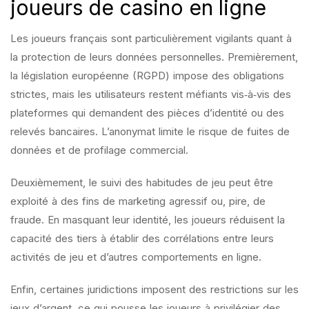
joueurs de casino en ligne
Les joueurs français sont particulièrement vigilants quant à
la protection de leurs données personnelles. Premièrement,
la législation européenne (RGPD) impose des obligations
strictes, mais les utilisateurs restent méfiants vis‑à‑vis des
plateformes qui demandent des pièces d’identité ou des
relevés bancaires. L’anonymat limite le risque de fuites de
données et de profilage commercial.
Deuxièmement, le suivi des habitudes de jeu peut être
exploité à des fins de marketing agressif ou, pire, de
fraude. En masquant leur identité, les joueurs réduisent la
capacité des tiers à établir des corrélations entre leurs
activités de jeu et d’autres comportements en ligne.
Enfin, certaines juridictions imposent des restrictions sur les
jeux d’argent, ce qui pousse les joueurs à privilégier des