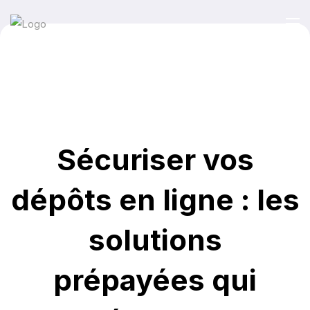
Sécuriser vos
dépôts en ligne : les
solutions
prépayées qui