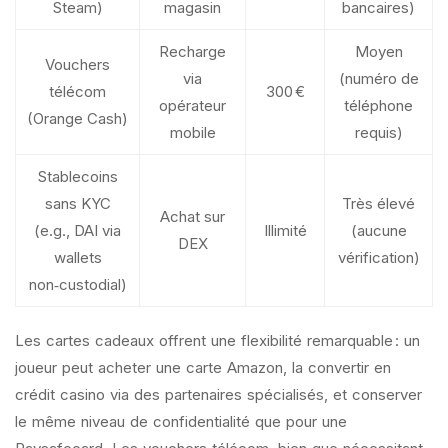
Steam)
magasin
bancaires)
Recharge
Moyen
Vouchers
via
(numéro de
télécom
300 €
opérateur
téléphone
(Orange Cash)
mobile
requis)
Stablecoins
sans KYC
Très élevé
Achat sur
(e.g., DAI via
Illimité
(aucune
DEX
wallets
vérification)
non‑custodial)
Les cartes cadeaux offrent une flexibilité remarquable : un
joueur peut acheter une carte Amazon, la convertir en
crédit casino via des partenaires spécialisés, et conserver
le même niveau de confidentialité que pour une