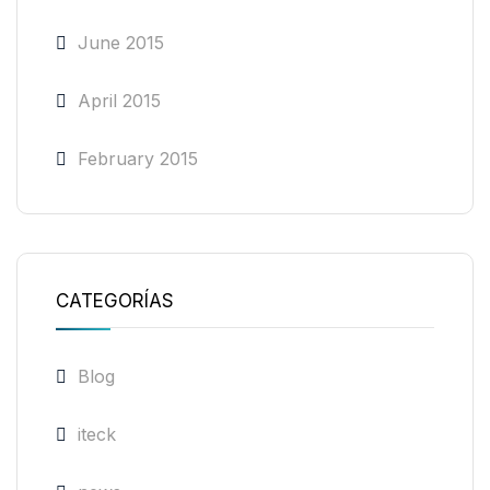
June 2015
April 2015
February 2015
CATEGORÍAS
Blog
iteck