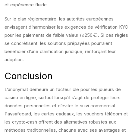
et expérience fluide.
Sur le plan réglementaire, les autorités européennes
envisagent d’harmoniser les exigences de vérification KYC
pour les paiements de faible valeur (≤ 250 €). Si ces règles
se concrétisent, les solutions prépayées pourraient
bénéficier d’une clarification juridique, renforçant leur
adoption.
Conclusion
L’anonymat demeure un facteur clé pour les joueurs de
casino en ligne, surtout lorsqu’il s’agit de protéger leurs
données personnelles et d’éviter le suivi commercial.
Paysafecard, les cartes cadeaux, les vouchers télécom et
les crypto‑cash offrent des alternatives robustes aux
méthodes traditionnelles, chacune avec ses avantages et