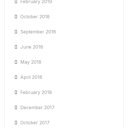
February 2019
October 2018
September 2018
June 2018
May 2018
April 2018
February 2018
December 2017
October 2017