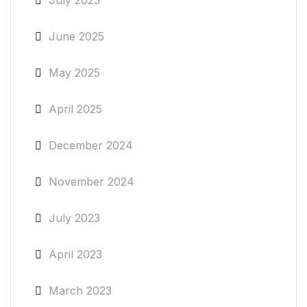
July 2025
June 2025
May 2025
April 2025
December 2024
November 2024
July 2023
April 2023
March 2023