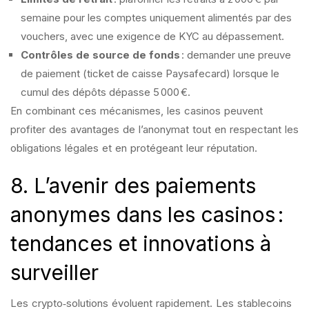
semaine pour les comptes uniquement alimentés par des
vouchers, avec une exigence de KYC au dépassement.
Contrôles de source de fonds
: demander une preuve
de paiement (ticket de caisse Paysafecard) lorsque le
cumul des dépôts dépasse 5 000 €.
En combinant ces mécanismes, les casinos peuvent
profiter des avantages de l’anonymat tout en respectant les
obligations légales et en protégeant leur réputation.
8. L’avenir des paiements
anonymes dans les casinos :
tendances et innovations à
surveiller
Les crypto‑solutions évoluent rapidement. Les stablecoins