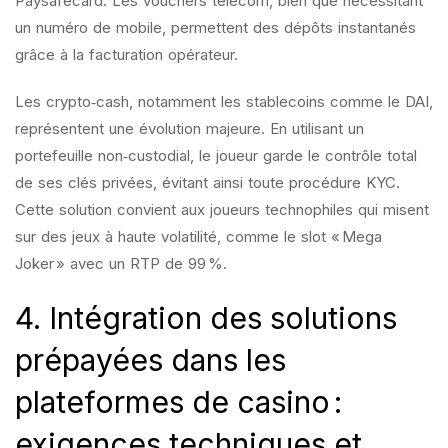
Paysafecard. Les vouchers télécom, bien que nécessitant
un numéro de mobile, permettent des dépôts instantanés
grâce à la facturation opérateur.
Les crypto‑cash, notamment les stablecoins comme le DAI,
représentent une évolution majeure. En utilisant un
portefeuille non‑custodial, le joueur garde le contrôle total
de ses clés privées, évitant ainsi toute procédure KYC.
Cette solution convient aux joueurs technophiles qui misent
sur des jeux à haute volatilité, comme le slot « Mega
Joker » avec un RTP de 99 %.
4. Intégration des solutions
prépayées dans les
plateformes de casino :
exigences techniques et