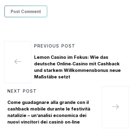
PREVIOUS POST
Lemon Casino im Fokus: Wie das
deutsche Online‑Casino mit Cashback
und starkem Willkommensbonus neue
Maßstäbe setzt
NEXT POST
Come guadagnare alla grande con il
cashback mobile durante le festività
natalizie – un’analisi economica dei
nuovi vincitori dei casinò on‑line