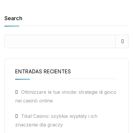
Search
ENTRADAS RECIENTES
Ottimizzare le tue vincite: strategie di gioco
nei casinò online
Tikal Casino: szybkie wypłaty i ich
znaczenie dla graczy