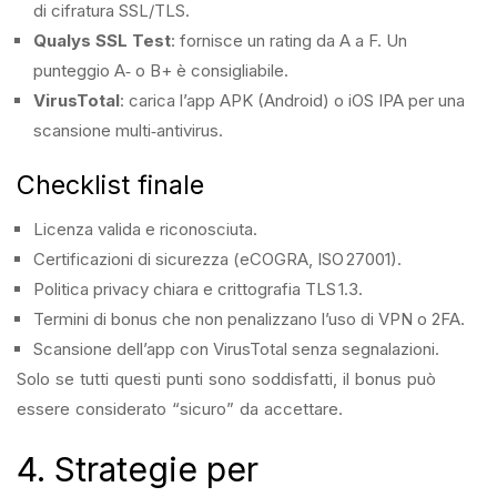
di cifratura SSL/TLS.
Qualys SSL Test
: fornisce un rating da A a F. Un
punteggio A‑ o B+ è consigliabile.
VirusTotal
: carica l’app APK (Android) o iOS IPA per una
scansione multi‑antivirus.
Checklist finale
Licenza valida e riconosciuta.
Certificazioni di sicurezza (eCOGRA, ISO 27001).
Politica privacy chiara e crittografia TLS 1.3.
Termini di bonus che non penalizzano l’uso di VPN o 2FA.
Scansione dell’app con VirusTotal senza segnalazioni.
Solo se tutti questi punti sono soddisfatti, il bonus può
essere considerato “sicuro” da accettare.
4. Strategie per