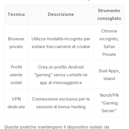
Strumento
Tecnica
Descrizione
consigliato
Chrome
Browser
Utilizza modalità incognito per
incognito,
privato
evitare tracciamenti di cookie
Safari
Private
Profili
Crea un profilo Android
Dual Apps,
utente
“gaming” senza contatti né
Island
isolati
app di messaggistica
NordVPN
VPN
Connessione esclusiva per le
“Gaming
dedicata
sessioni di bonus hunting
Server”
Queste pratiche mantengono il dispositivo isolato da