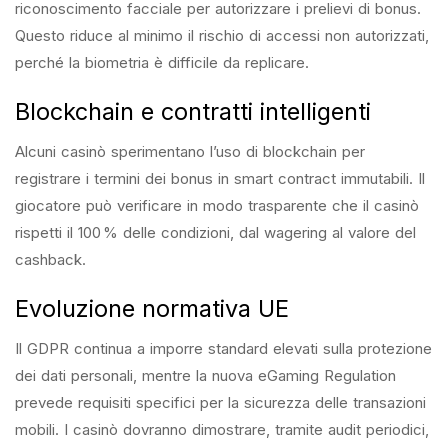
riconoscimento facciale per autorizzare i prelievi di bonus.
Questo riduce al minimo il rischio di accessi non autorizzati,
perché la biometria è difficile da replicare.
Blockchain e contratti intelligenti
Alcuni casinò sperimentano l’uso di blockchain per
registrare i termini dei bonus in smart contract immutabili. Il
giocatore può verificare in modo trasparente che il casinò
rispetti il 100 % delle condizioni, dal wagering al valore del
cashback.
Evoluzione normativa UE
Il GDPR continua a imporre standard elevati sulla protezione
dei dati personali, mentre la nuova eGaming Regulation
prevede requisiti specifici per la sicurezza delle transazioni
mobili. I casinò dovranno dimostrare, tramite audit periodici,