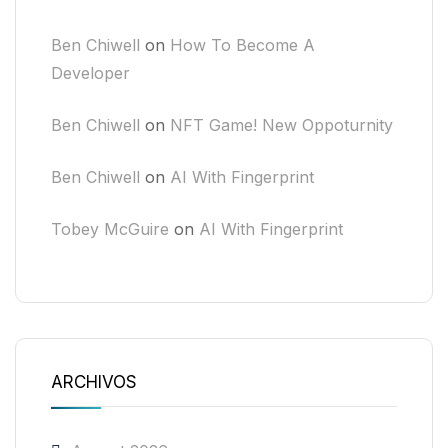
Ben Chiwell
on
How To Become A
Developer
Ben Chiwell
on
NFT Game! New Oppoturnity
Ben Chiwell
on
AI With Fingerprint
Tobey McGuire
on
AI With Fingerprint
ARCHIVOS