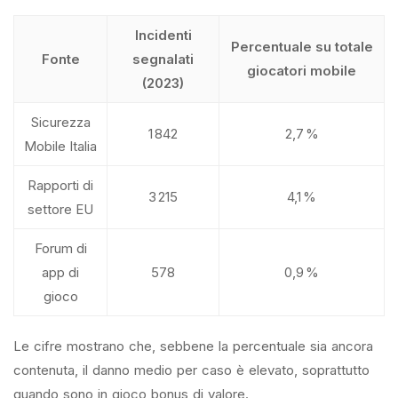
Incidenti
Percentuale su totale
Fonte
segnalati
giocatori mobile
(2023)
Sicurezza
1 842
2,7 %
Mobile Italia
Rapporti di
3 215
4,1 %
settore EU
Forum di
app di
578
0,9 %
gioco
Le cifre mostrano che, sebbene la percentuale sia ancora
contenuta, il danno medio per caso è elevato, soprattutto
quando sono in gioco bonus di valore.