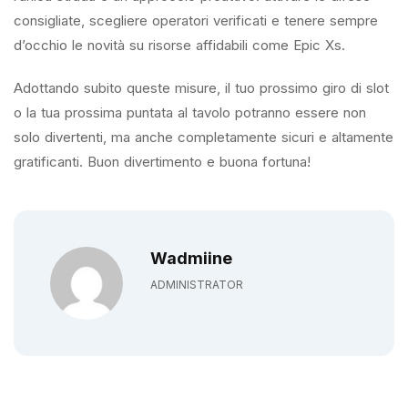
consigliate, scegliere operatori verificati e tenere sempre
d’occhio le novità su risorse affidabili come Epic Xs.
Adottando subito queste misure, il tuo prossimo giro di slot
o la tua prossima puntata al tavolo potranno essere non
solo divertenti, ma anche completamente sicuri e altamente
gratificanti. Buon divertimento e buona fortuna!
Wadmiine
ADMINISTRATOR