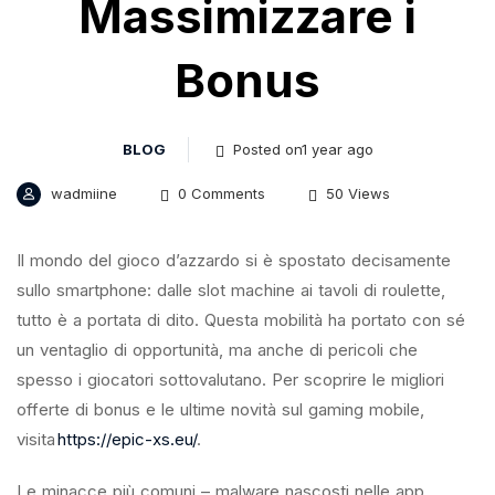
Massimizzare i
Bonus
BLOG
Posted on1 year ago
wadmiine
0 Comments
50 Views
Il mondo del gioco d’azzardo si è spostato decisamente
sullo smartphone: dalle slot machine ai tavoli di roulette,
tutto è a portata di dito. Questa mobilità ha portato con sé
un ventaglio di opportunità, ma anche di pericoli che
spesso i giocatori sottovalutano. Per scoprire le migliori
offerte di bonus e le ultime novità sul gaming mobile,
visita
https://epic-xs.eu/
.
Le minacce più comuni – malware nascosti nelle app,