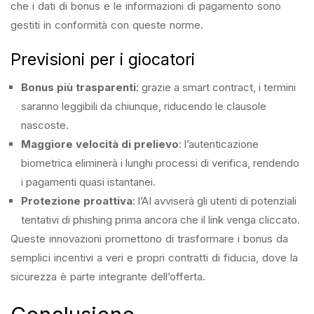
che i dati di bonus e le informazioni di pagamento sono
gestiti in conformità con queste norme.
Previsioni per i giocatori
Bonus più trasparenti
: grazie a smart contract, i termini
saranno leggibili da chiunque, riducendo le clausole
nascoste.
Maggiore velocità di prelievo
: l’autenticazione
biometrica eliminerà i lunghi processi di verifica, rendendo
i pagamenti quasi istantanei.
Protezione proattiva
: l’AI avviserà gli utenti di potenziali
tentativi di phishing prima ancora che il link venga cliccato.
Queste innovazioni promettono di trasformare i bonus da
semplici incentivi a veri e propri contratti di fiducia, dove la
sicurezza è parte integrante dell’offerta.