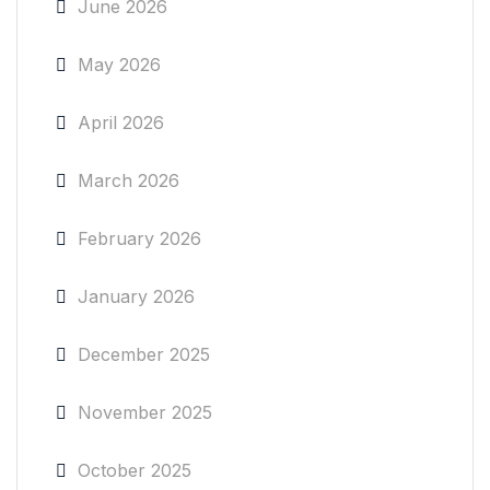
June 2026
May 2026
April 2026
March 2026
February 2026
January 2026
December 2025
November 2025
October 2025