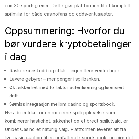
enn 30 sportsgrener. Dette gjør plattformen til et komplett
spillmiljø for både casinofans og odds‑entusiaster.
Oppsummering: Hvorfor du
bør vurdere kryptobetalinger
i dag
Raskere innskudd og uttak – ingen flere ventedager.
Lavere gebyrer – mer penger i spillbanken.
Økt sikkerhet med to‑faktor‑autentisering og lisensiert
drift.
Sømløs integrasjon mellom casino og sportsbook.
Hvis du er klar for en moderne spillopplevelse som
kombinerer hastighet, sikkerhet og et bredt spillutvalg, er
Unibet Casino et naturlig valg. Plattformen leverer alt fra
live casino‑action til en omfattende sportsbook, og gjør det