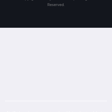
Reserved.