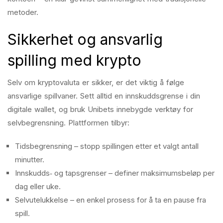
metoder.
Sikkerhet og ansvarlig
spilling med krypto
Selv om kryptovaluta er sikker, er det viktig å følge
ansvarlige spillvaner. Sett alltid en innskuddsgrense i din
digitale wallet, og bruk Unibets innebygde verktøy for
selvbegrensning. Plattformen tilbyr:
Tidsbegrensning – stopp spillingen etter et valgt antall
minutter.
Innskudds‑ og tapsgrenser – definer maksimumsbeløp per
dag eller uke.
Selvutelukkelse – en enkel prosess for å ta en pause fra
spill.