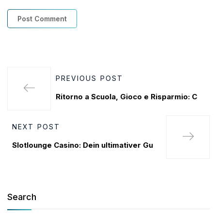
PREVIOUS POST
Ritorno a Scuola, Gioco e Risparmio: C
NEXT POST
Slotlounge Casino: Dein ultimativer Gu
Search