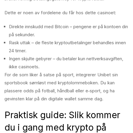
Dette er noen av fordelene du får hos dette casinoet:
Direkte innskudd med Bitcoin – pengene er på kontoen din
på sekunder.
Rask uttak – de fleste kryptoutbetalinger behandles innen
24 timer.
Ingen skjulte gebyrer – du betaler kun nettverksavgiften,
ikke casinoets.
For de som liker å satse på sport, integrerer Unibet sin
sportsbook sømløst med kryptolommeboken. Du kan
plassere odds på fotball, håndball eller e‑sport, og ha
gevinsten klar på din digitale wallet samme dag.
Praktisk guide: Slik kommer
du i gang med krypto på