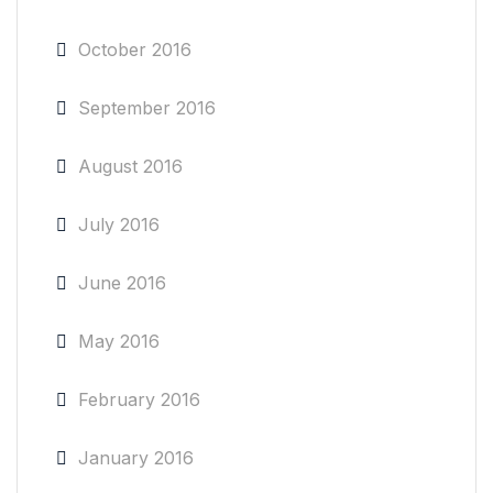
October 2016
September 2016
August 2016
July 2016
June 2016
May 2016
February 2016
January 2016