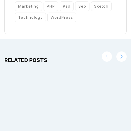
Marketing
PHP
Psd
Seo
Sketch
Technology
WordPress
RELATED POSTS