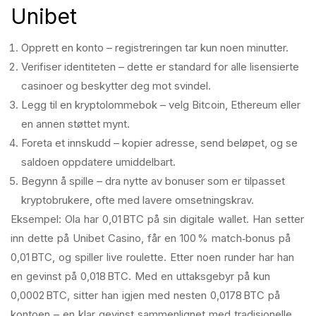
Unibet
Opprett en konto – registreringen tar kun noen minutter.
Verifiser identiteten – dette er standard for alle lisensierte
casinoer og beskytter deg mot svindel.
Legg til en kryptolommebok – velg Bitcoin, Ethereum eller
en annen støttet mynt.
Foreta et innskudd – kopier adresse, send beløpet, og se
saldoen oppdatere umiddelbart.
Begynn å spille – dra nytte av bonuser som er tilpasset
kryptobrukere, ofte med lavere omsetningskrav.
Eksempel: Ola har 0,01 BTC på sin digitale wallet. Han setter
inn dette på Unibet Casino, får en 100 % match‑bonus på
0,01 BTC, og spiller live roulette. Etter noen runder har han
en gevinst på 0,018 BTC. Med en uttaksgebyr på kun
0,0002 BTC, sitter han igjen med nesten 0,0178 BTC på
kontoen – en klar gevinst sammenlignet med tradisjonelle