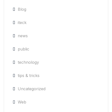
Blog
iteck
news
public
technology
tips & tricks
Uncategorized
Web