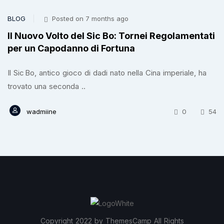
BLOG
Posted on 7 months ago
Il Nuovo Volto del Sic Bo: Tornei Regolamentati
per un Capodanno di Fortuna
Il Sic Bo, antico gioco di dadi nato nella Cina imperiale, ha
trovato una seconda ..
wadmiine
0
54
Copyright 2022 by ThemesCamp All Rights