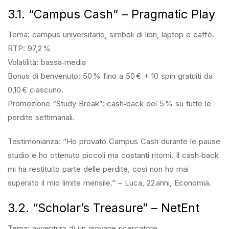
3.1. “Campus Cash” – Pragmatic Play
Tema: campus universitario, simboli di libri, laptop e caffè.
RTP: 97,2 %
Volatilità: bassa‑media
Bonus di benvenuto: 50 % fino a 50 € + 10 spin gratuiti da
0,10 € ciascuno.
Promozione “Study Break”: cash‑back del 5 % su tutte le
perdite settimanali.
Testimonianza: “Ho provato Campus Cash durante le pause
studio e ho ottenuto piccoli ma costanti ritorni. Il cash‑back
mi ha restituito parte delle perdite, così non ho mai
superato il mio limite mensile.” – Luca, 22 anni, Economia.
3.2. “Scholar’s Treasure” – NetEnt
Tema: avventura di un giovane ricercatore.