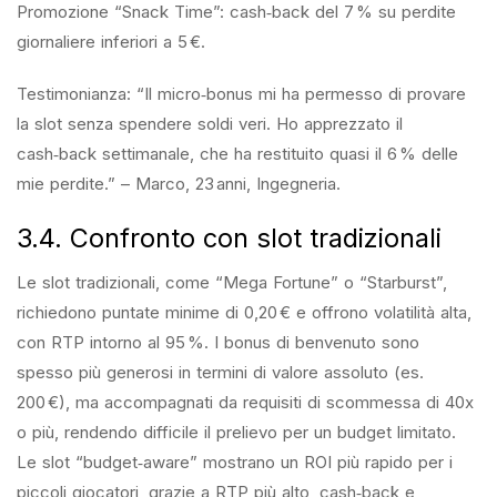
Promozione “Snack Time”: cash‑back del 7 % su perdite
giornaliere inferiori a 5 €.
Testimonianza: “Il micro‑bonus mi ha permesso di provare
la slot senza spendere soldi veri. Ho apprezzato il
cash‑back settimanale, che ha restituito quasi il 6 % delle
mie perdite.” – Marco, 23 anni, Ingegneria.
3.4. Confronto con slot tradizionali
Le slot tradizionali, come “Mega Fortune” o “Starburst”,
richiedono puntate minime di 0,20 € e offrono volatilità alta,
con RTP intorno al 95 %. I bonus di benvenuto sono
spesso più generosi in termini di valore assoluto (es.
200 €), ma accompagnati da requisiti di scommessa di 40x
o più, rendendo difficile il prelievo per un budget limitato.
Le slot “budget‑aware” mostrano un ROI più rapido per i
piccoli giocatori, grazie a RTP più alto, cash‑back e