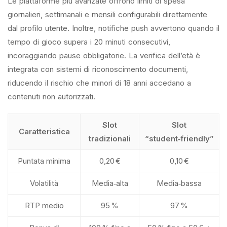
Le piattaforme più avanzate offrono limiti di spesa
giornalieri, settimanali e mensili configurabili direttamente
dal profilo utente. Inoltre, notifiche push avvertono quando il
tempo di gioco supera i 20 minuti consecutivi,
incoraggiando pause obbligatorie. La verifica dell’età è
integrata con sistemi di riconoscimento documenti,
riducendo il rischio che minori di 18 anni accedano a
contenuti non autorizzati.
Slot
Slot
Caratteristica
tradizionali
“student‑friendly”
Puntata minima
0,20 €
0,10 €
Volatilità
Media‑alta
Media‑bassa
RTP medio
95 %
97 %