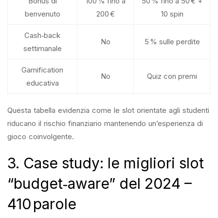
Bonus di
100 % fino a
50 % fino a 50 € +
benvenuto
200 €
10 spin
Cash‑back
No
5 % sulle perdite
settimanale
Gamification
No
Quiz con premi
educativa
Questa tabella evidenzia come le slot orientate agli studenti
riducano il rischio finanziario mantenendo un’esperienza di
gioco coinvolgente.
3. Case study: le migliori slot
“budget‑aware” del 2024 –
410 parole