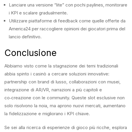
Lanciare una versione “lite” con pochi paylines, monitorare
i KPI e scalare gradualmente.
Utilizzare piattaforme di feedback come quelle offerte da
America24 per raccogliere opinioni dei giocatori prima del
lancio definitivo.
Conclusione
Abbiamo visto come la stagnazione dei temi tradizionali
abbia spinto i casinò a cercare soluzioni innovative:
partnership con brand di lusso, collaborazioni con musei,
integrazione di AR/VR, narrazioni a più capitoli e
co‑creazione con le community. Queste slot esclusive non
solo risolvono la noia, ma aprono nuovi mercati, aumentano
la fidelizzazione e migliorano i KPI chiave.
Se sei alla ricerca di esperienze di gioco più ricche, esplora