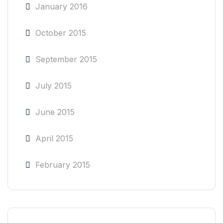
January 2016
October 2015
September 2015
July 2015
June 2015
April 2015
February 2015