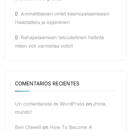
Ammattilaisten vinkit kasinopelaamiseen
Haastattelu ja oppiminen
Rahapelaamisen taloudellinen hallinta
miten voit varmistaa voitot
COMENTARIOS RECIENTES
Un comentarista de WordPress
on
¡Hola,
mundo!
Ben Chiwell
on
How To Become A