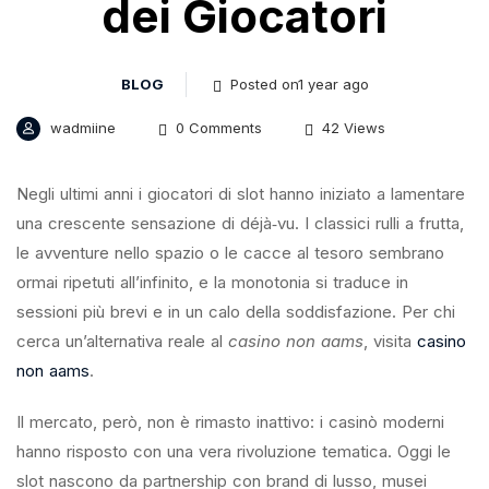
dei Giocatori
BLOG
Posted on1 year ago
wadmiine
0 Comments
42 Views
Negli ultimi anni i giocatori di slot hanno iniziato a lamentare
una crescente sensazione di déjà‑vu. I classici rulli a frutta,
le avventure nello spazio o le cacce al tesoro sembrano
ormai ripetuti all’infinito, e la monotonia si traduce in
sessioni più brevi e in un calo della soddisfazione. Per chi
cerca un’alternativa reale al
casino non aams
, visita
casino
non aams
.
Il mercato, però, non è rimasto inattivo: i casinò moderni
hanno risposto con una vera rivoluzione tematica. Oggi le
slot nascono da partnership con brand di lusso, musei