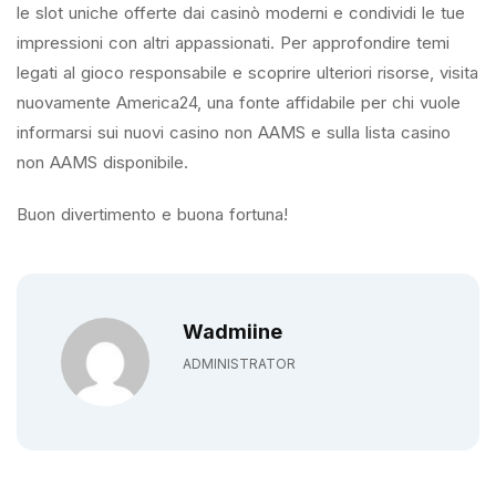
le slot uniche offerte dai casinò moderni e condividi le tue
impressioni con altri appassionati. Per approfondire temi
legati al gioco responsabile e scoprire ulteriori risorse, visita
nuovamente America24, una fonte affidabile per chi vuole
informarsi sui nuovi casino non AAMS e sulla lista casino
non AAMS disponibile.
Buon divertimento e buona fortuna!
Wadmiine
ADMINISTRATOR