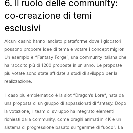
6. Il ruolo delle community:
co‑creazione di temi
esclusivi
Alcuni casinò hanno lanciato piattaforme dove i giocatori
possono proporre idee di tema e votare i concept migliori.
Un esempio è “Fantasy Forge”, una community italiana che
ha raccolto più di 1 200 proposte in un anno. Le proposte
più votate sono state affidate a studi di sviluppo per la
realizzazione.
Il caso più emblematico è la slot “Dragon’s Lore”, nata da
una proposta di un gruppo di appassionati di fantasy. Dopo
la votazione, il team di sviluppo ha integrato elementi
richiesti dalla community, come draghi animati in 4K e un
sistema di progressione basato su “gemme di fuoco”. La