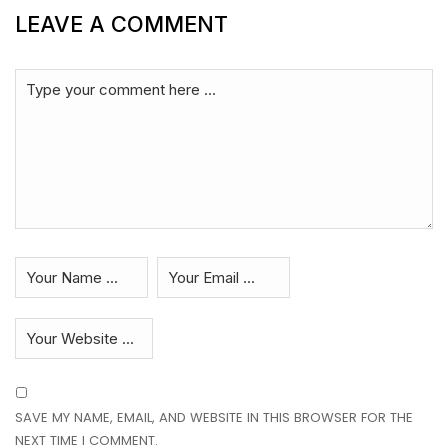
LEAVE A COMMENT
SAVE MY NAME, EMAIL, AND WEBSITE IN THIS BROWSER FOR THE
NEXT TIME I COMMENT.