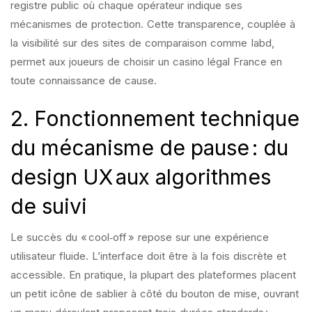
registre public où chaque opérateur indique ses
mécanismes de protection. Cette transparence, couplée à
la visibilité sur des sites de comparaison comme Iabd,
permet aux joueurs de choisir un casino légal France en
toute connaissance de cause.
2. Fonctionnement technique
du mécanisme de pause : du
design UX aux algorithmes
de suivi
Le succès du « cool‑off » repose sur une expérience
utilisateur fluide. L’interface doit être à la fois discrète et
accessible. En pratique, la plupart des plateformes placent
un petit icône de sablier à côté du bouton de mise, ouvrant