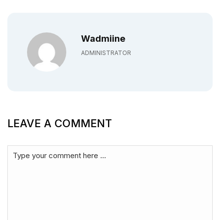
Wadmiine
ADMINISTRATOR
LEAVE A COMMENT