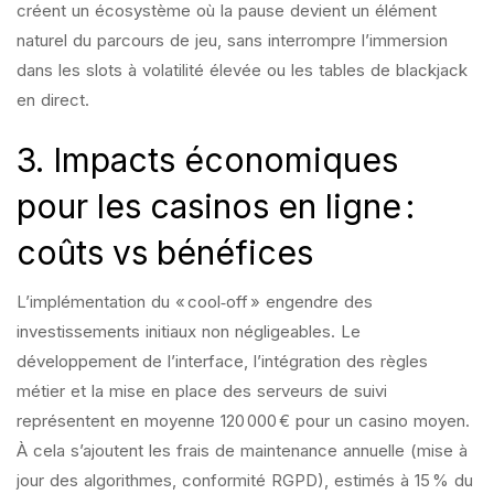
créent un écosystème où la pause devient un élément
naturel du parcours de jeu, sans interrompre l’immersion
dans les slots à volatilité élevée ou les tables de blackjack
en direct.
3. Impacts économiques
pour les casinos en ligne :
coûts vs bénéfices
L’implémentation du « cool‑off » engendre des
investissements initiaux non négligeables. Le
développement de l’interface, l’intégration des règles
métier et la mise en place des serveurs de suivi
représentent en moyenne 120 000 € pour un casino moyen.
À cela s’ajoutent les frais de maintenance annuelle (mise à
jour des algorithmes, conformité RGPD), estimés à 15 % du