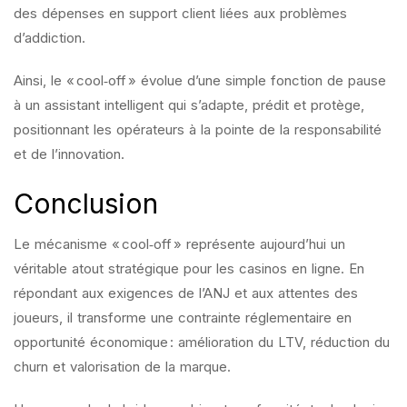
des dépenses en support client liées aux problèmes
d’addiction.
Ainsi, le « cool‑off » évolue d’une simple fonction de pause
à un assistant intelligent qui s’adapte, prédit et protège,
positionnant les opérateurs à la pointe de la responsabilité
et de l’innovation.
Conclusion
Le mécanisme « cool‑off » représente aujourd’hui un
véritable atout stratégique pour les casinos en ligne. En
répondant aux exigences de l’ANJ et aux attentes des
joueurs, il transforme une contrainte réglementaire en
opportunité économique : amélioration du LTV, réduction du
churn et valorisation de la marque.