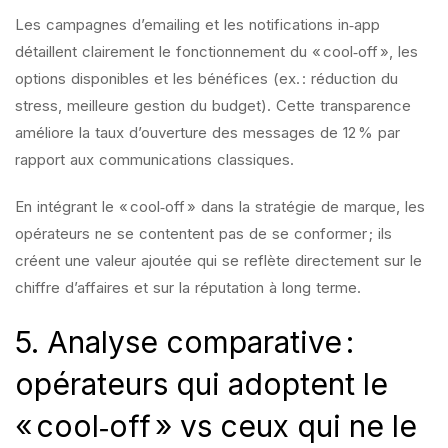
Les campagnes d’emailing et les notifications in‑app
détaillent clairement le fonctionnement du « cool‑off », les
options disponibles et les bénéfices (ex. : réduction du
stress, meilleure gestion du budget). Cette transparence
améliore la taux d’ouverture des messages de 12 % par
rapport aux communications classiques.
En intégrant le « cool‑off » dans la stratégie de marque, les
opérateurs ne se contentent pas de se conformer ; ils
créent une valeur ajoutée qui se reflète directement sur le
chiffre d’affaires et sur la réputation à long terme.
5. Analyse comparative :
opérateurs qui adoptent le
« cool‑off » vs ceux qui ne le