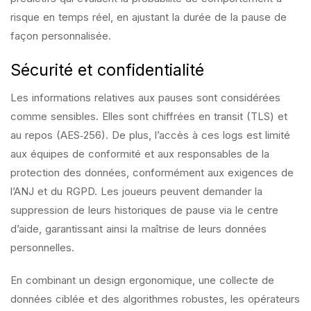
risque en temps réel, en ajustant la durée de la pause de
façon personnalisée.
Sécurité et confidentialité
Les informations relatives aux pauses sont considérées
comme sensibles. Elles sont chiffrées en transit (TLS) et
au repos (AES‑256). De plus, l’accès à ces logs est limité
aux équipes de conformité et aux responsables de la
protection des données, conformément aux exigences de
l’ANJ et du RGPD. Les joueurs peuvent demander la
suppression de leurs historiques de pause via le centre
d’aide, garantissant ainsi la maîtrise de leurs données
personnelles.
En combinant un design ergonomique, une collecte de
données ciblée et des algorithmes robustes, les opérateurs