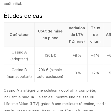
coût initial.
Études de cas
Variation
Taux
Coût de mise
Opérateur
du LTV
de
A
en place
(12 mois)
churn
Casino A
130 k €
+8 %
–4 %
+
(adoptant)
Casino B
20 k € (simple
–3 %
+7 %
–
(non‑adoptant)
auto‑exclusion)
Casino A a intégré une solution « cool‑off » complète,
incluant le suivi IA. Le tableau montre une hausse du
Lifetime Value (LTV) grâce à une meilleure rétention, tandis
que le churn diminue. En revanche, Casino B, qui ne