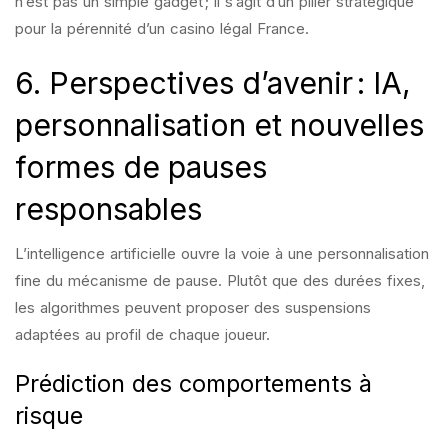
n’est pas un simple gadget ; il s’agit d’un pilier stratégique
pour la pérennité d’un casino légal France.
6. Perspectives d’avenir : IA,
personnalisation et nouvelles
formes de pauses
responsables
L’intelligence artificielle ouvre la voie à une personnalisation
fine du mécanisme de pause. Plutôt que des durées fixes,
les algorithmes peuvent proposer des suspensions
adaptées au profil de chaque joueur.
Prédiction des comportements à
risque