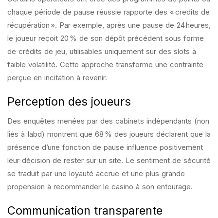
chaque période de pause réussie rapporte des « credits de
récupération ». Par exemple, après une pause de 24 heures,
le joueur reçoit 20 % de son dépôt précédent sous forme
de crédits de jeu, utilisables uniquement sur des slots à
faible volatilité. Cette approche transforme une contrainte
perçue en incitation à revenir.
Perception des joueurs
Des enquêtes menées par des cabinets indépendants (non
liés à Iabd) montrent que 68 % des joueurs déclarent que la
présence d’une fonction de pause influence positivement
leur décision de rester sur un site. Le sentiment de sécurité
se traduit par une loyauté accrue et une plus grande
propension à recommander le casino à son entourage.
Communication transparente