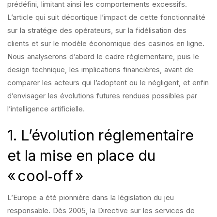
prédéfini, limitant ainsi les comportements excessifs.
L’article qui suit décortique l’impact de cette fonctionnalité
sur la stratégie des opérateurs, sur la fidélisation des
clients et sur le modèle économique des casinos en ligne.
Nous analyserons d’abord le cadre réglementaire, puis le
design technique, les implications financières, avant de
comparer les acteurs qui l’adoptent ou le négligent, et enfin
d’envisager les évolutions futures rendues possibles par
l’intelligence artificielle.
1. L’évolution réglementaire
et la mise en place du
« cool‑off »
L’Europe a été pionnière dans la législation du jeu
responsable. Dès 2005, la Directive sur les services de