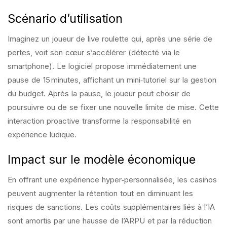
Scénario d’utilisation
Imaginez un joueur de live roulette qui, après une série de
pertes, voit son cœur s’accélérer (détecté via le
smartphone). Le logiciel propose immédiatement une
pause de 15 minutes, affichant un mini‑tutoriel sur la gestion
du budget. Après la pause, le joueur peut choisir de
poursuivre ou de se fixer une nouvelle limite de mise. Cette
interaction proactive transforme la responsabilité en
expérience ludique.
Impact sur le modèle économique
En offrant une expérience hyper‑personnalisée, les casinos
peuvent augmenter la rétention tout en diminuant les
risques de sanctions. Les coûts supplémentaires liés à l’IA
sont amortis par une hausse de l’ARPU et par la réduction