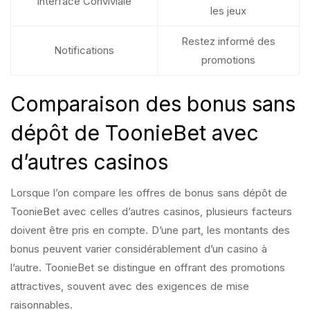
Interface Conviviale
les jeux
Restez informé des
Notifications
promotions
Comparaison des bonus sans
dépôt de ToonieBet avec
d’autres casinos
Lorsque l’on compare les offres de bonus sans dépôt de
ToonieBet avec celles d’autres casinos, plusieurs facteurs
doivent être pris en compte. D’une part, les montants des
bonus peuvent varier considérablement d’un casino à
l’autre. ToonieBet se distingue en offrant des promotions
attractives, souvent avec des exigences de mise
raisonnables.