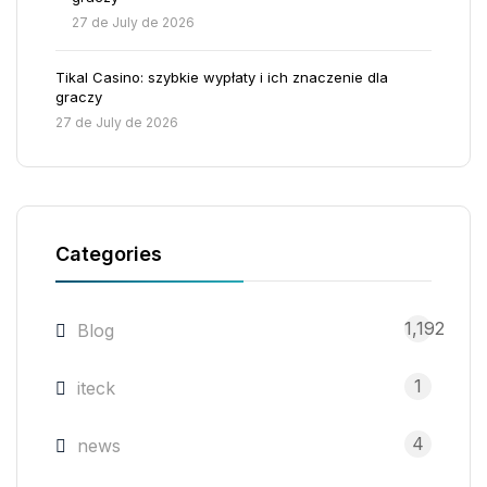
27 de July de 2026
Tikal Casino: szybkie wypłaty i ich znaczenie dla
graczy
27 de July de 2026
Categories
1,192
Blog
1
iteck
4
news