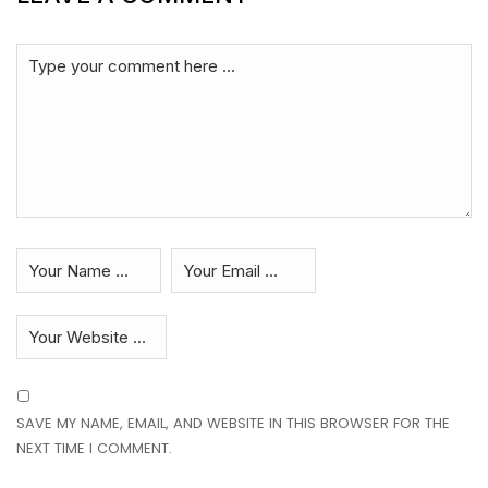
SAVE MY NAME, EMAIL, AND WEBSITE IN THIS BROWSER FOR THE
NEXT TIME I COMMENT.