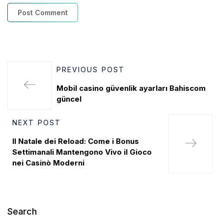
PREVIOUS POST
Mobil casino güvenlik ayarları Bahiscom
güncel
NEXT POST
Il Natale dei Reload: Come i Bonus
Settimanali Mantengono Vivo il Gioco
nei Casinò Moderni
Search