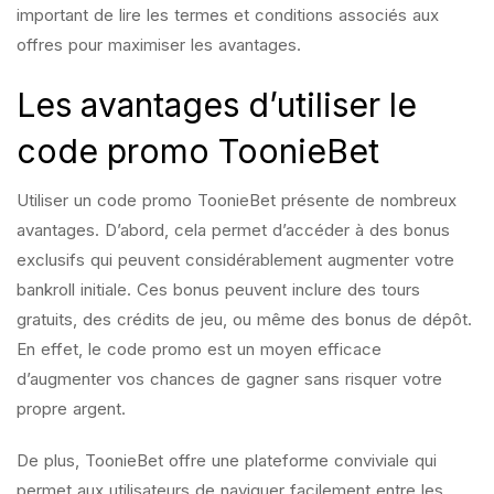
important de lire les termes et conditions associés aux
offres pour maximiser les avantages.
Les avantages d’utiliser le
code promo ToonieBet
Utiliser un code promo ToonieBet présente de nombreux
avantages. D’abord, cela permet d’accéder à des bonus
exclusifs qui peuvent considérablement augmenter votre
bankroll initiale. Ces bonus peuvent inclure des tours
gratuits, des crédits de jeu, ou même des bonus de dépôt.
En effet, le code promo est un moyen efficace
d’augmenter vos chances de gagner sans risquer votre
propre argent.
De plus, ToonieBet offre une plateforme conviviale qui
permet aux utilisateurs de naviguer facilement entre les