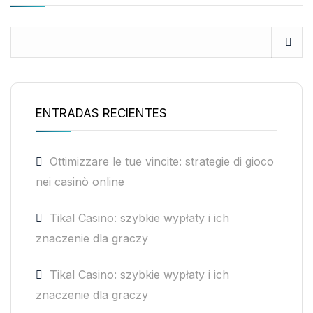
ENTRADAS RECIENTES
Ottimizzare le tue vincite: strategie di gioco
nei casinò online
Tikal Casino: szybkie wypłaty i ich
znaczenie dla graczy
Tikal Casino: szybkie wypłaty i ich
znaczenie dla graczy