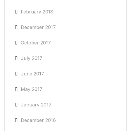
February 2018
December 2017
October 2017
July 2017
June 2017
May 2017
January 2017
December 2016