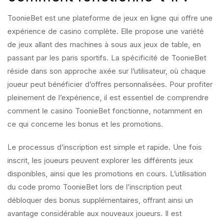
ToonieBet est une plateforme de jeux en ligne qui offre une
expérience de casino complète. Elle propose une variété
de jeux allant des machines à sous aux jeux de table, en
passant par les paris sportifs. La spécificité de ToonieBet
réside dans son approche axée sur l’utilisateur, où chaque
joueur peut bénéficier d’offres personnalisées. Pour profiter
pleinement de l’expérience, il est essentiel de comprendre
comment le casino ToonieBet fonctionne, notamment en
ce qui concerne les bonus et les promotions.
Le processus d’inscription est simple et rapide. Une fois
inscrit, les joueurs peuvent explorer les différents jeux
disponibles, ainsi que les promotions en cours. L’utilisation
du code promo ToonieBet lors de l’inscription peut
débloquer des bonus supplémentaires, offrant ainsi un
avantage considérable aux nouveaux joueurs. Il est