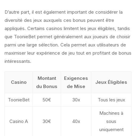
D’autre part, il est également important de considérer la
diversité des jeux auxquels ces bonus peuvent être
appliqués. Certains casinos limitent les jeux éligibles, tandis
que ToonieBet permet généralement aux joueurs de choisir
parmi une large sélection. Cela permet aux utilisateurs de
maximiser leur expérience de jeu tout en profitant de bonus
intéressants.
Montant
Exigences
Casino
Jeux Éligibles
du Bonus
de Mise
ToonieBet
50€
30x
Tous les jeux
Machines à
Casino A
30€
40x
sous
uniquement