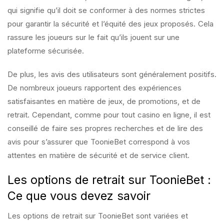
qui signifie qu’il doit se conformer à des normes strictes
pour garantir la sécurité et l’équité des jeux proposés. Cela
rassure les joueurs sur le fait qu’ils jouent sur une
plateforme sécurisée.
De plus, les avis des utilisateurs sont généralement positifs.
De nombreux joueurs rapportent des expériences
satisfaisantes en matière de jeux, de promotions, et de
retrait. Cependant, comme pour tout casino en ligne, il est
conseillé de faire ses propres recherches et de lire des
avis pour s’assurer que ToonieBet correspond à vos
attentes en matière de sécurité et de service client.
Les options de retrait sur ToonieBet :
Ce que vous devez savoir
Les options de retrait sur ToonieBet sont variées et