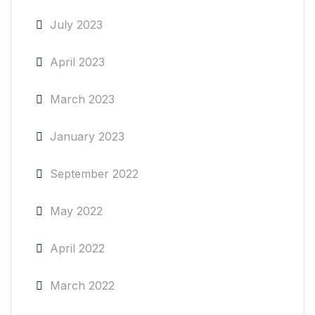
July 2023
April 2023
March 2023
January 2023
September 2022
May 2022
April 2022
March 2022