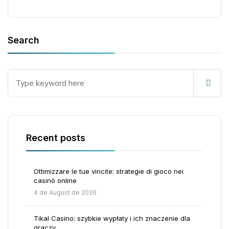
Search
Recent posts
Ottimizzare le tue vincite: strategie di gioco nei
casinò online
4 de August de 2026
Tikal Casino: szybkie wypłaty i ich znaczenie dla
graczy