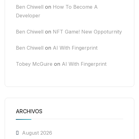
Ben Chiwell
on
How To Become A
Developer
Ben Chiwell
on
NFT Game! New Oppoturnity
Ben Chiwell
on
AI With Fingerprint
Tobey McGuire
on
AI With Fingerprint
ARCHIVOS
August 2026