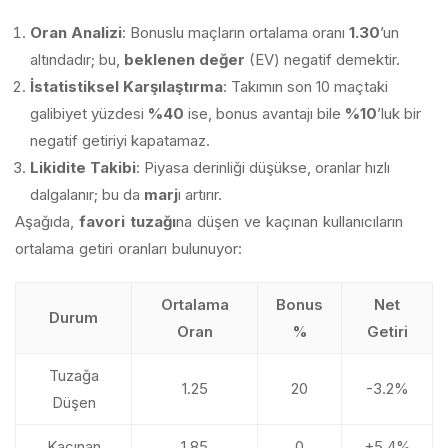
Oran Analizi
: Bonuslu maçların ortalama oranı
1.30
’un
altındadır; bu,
beklenen değer
(EV) negatif demektir.
İstatistiksel Karşılaştırma
: Takımın son 10 maçtaki
galibiyet yüzdesi
%40
ise, bonus avantajı bile
%10
’luk bir
negatif getiriyi kapatamaz.
Likidite Takibi
: Piyasa derinliği düşükse, oranlar hızlı
dalgalanır; bu da
marj
ı artırır.
Aşağıda,
favori tuzağı
na düşen ve kaçınan kullanıcıların
ortalama getiri oranları bulunuyor:
Ortalama
Bonus
Net
Durum
Oran
%
Getiri
Tuzağa
1.25
20
-3.2%
Düşen
Kaçınan
1.85
0
+5.4%