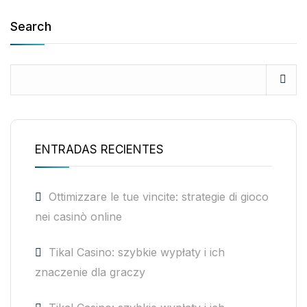
Search
ENTRADAS RECIENTES
Ottimizzare le tue vincite: strategie di gioco
nei casinò online
Tikal Casino: szybkie wypłaty i ich
znaczenie dla graczy