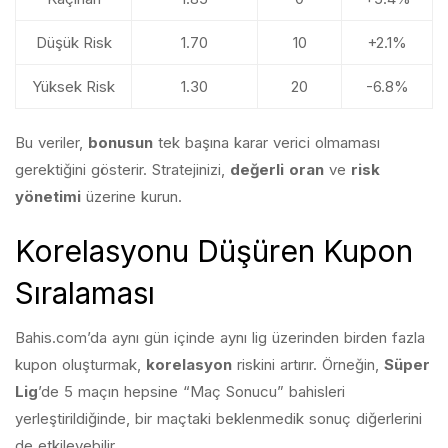
Düşük Risk
1.70
10
+2.1%
Yüksek Risk
1.30
20
-6.8%
Bu veriler,
bonusun
tek başına karar verici olmaması
gerektiğini gösterir. Stratejinizi,
değerli oran
ve
risk
yönetimi
üzerine kurun.
Korelasyonu Düşüren Kupon
Sıralaması
Bahis.com’da aynı gün içinde aynı lig üzerinden birden fazla
kupon oluşturmak,
korelasyon
riskini artırır. Örneğin,
Süper
Lig
’de 5 maçın hepsine “Maç Sonucu” bahisleri
yerleştirildiğinde, bir maçtaki beklenmedik sonuç diğerlerini
de etkileyebilir.