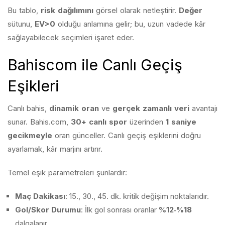
Bu tablo,
risk dağılımını
görsel olarak netleştirir.
Değer
sütunu,
EV>0
olduğu anlamına gelir; bu, uzun vadede kâr
sağlayabilecek seçimleri işaret eder.
Bahiscom ile Canlı Geçiş
Eşikleri
Canlı bahis,
dinamik oran
ve
gerçek zamanlı veri
avantajı
sunar. Bahis.com,
30+ canlı spor
üzerinden
1 saniye
gecikmeyle
oran günceller. Canlı geçiş eşiklerini doğru
ayarlamak, kâr marjını artırır.
Temel eşik parametreleri şunlardır:
Maç Dakikası
: 15., 30., 45. dk. kritik değişim noktalarıdır.
Gol/Skor Durumu
: İlk gol sonrası oranlar
%12‑%18
dalgalanır.