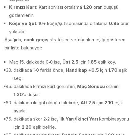
Kırmızı Kart
: Kart sonrası ortalama
1.20
oran düşüşü
gözlemlenir.
Köşe ve Şut
: 10+ köşe/şut sonrasında ortalama
0.95
oran
yükselir.
Aşağıda,
canlı geçiş
stratejileri ve önerilen eşiği gösteren
bir liste bulunuyor:
Maç 15. dakikada 0‑0 ise,
Üst 2.5
için
1.85
eşik koy.
dakikada 1‑0 farkla önde,
Handikap +0.5
için
1.70
eşik
seç.
dakikada kırmızı kart görürsen,
Maç Sonucu
oranını
1.30
’a düşür.
dakikada iki gol olduğu takdirde,
Alt 2.5
için
2.10
eşik
ayarla.
dakikada skor 2‑2 ise,
İlk Yarı/İkinci Yarı
kombinasyonu
için
2.20
eşik belirle.