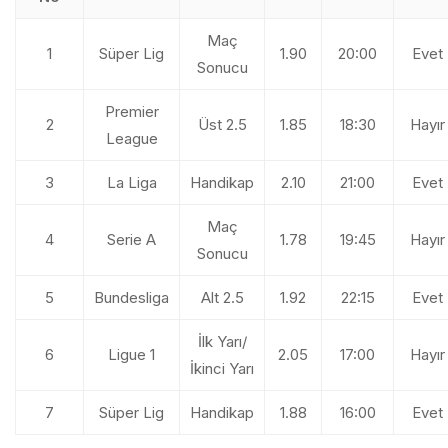
Maç
1
Süper Lig
1.90
20:00
Evet
Sonucu
Premier
2
Üst 2.5
1.85
18:30
Hayır
League
3
La Liga
Handikap
2.10
21:00
Evet
Maç
4
Serie A
1.78
19:45
Hayır
Sonucu
5
Bundesliga
Alt 2.5
1.92
22:15
Evet
İlk Yarı/
6
Ligue 1
2.05
17:00
Hayır
İkinci Yarı
7
Süper Lig
Handikap
1.88
16:00
Evet