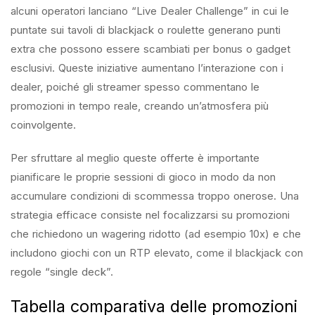
alcuni operatori lanciano “Live Dealer Challenge” in cui le
puntate sui tavoli di blackjack o roulette generano punti
extra che possono essere scambiati per bonus o gadget
esclusivi. Queste iniziative aumentano l’interazione con i
dealer, poiché gli streamer spesso commentano le
promozioni in tempo reale, creando un’atmosfera più
coinvolgente.
Per sfruttare al meglio queste offerte è importante
pianificare le proprie sessioni di gioco in modo da non
accumulare condizioni di scommessa troppo onerose. Una
strategia efficace consiste nel focalizzarsi su promozioni
che richiedono un wagering ridotto (ad esempio 10x) e che
includono giochi con un RTP elevato, come il blackjack con
regole “single deck”.
Tabella comparativa delle promozioni