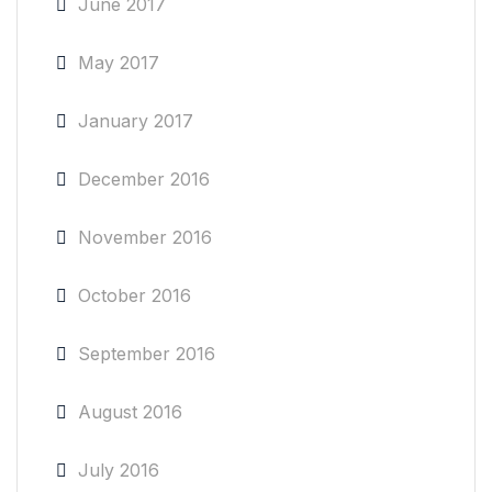
June 2017
May 2017
January 2017
December 2016
November 2016
October 2016
September 2016
August 2016
July 2016