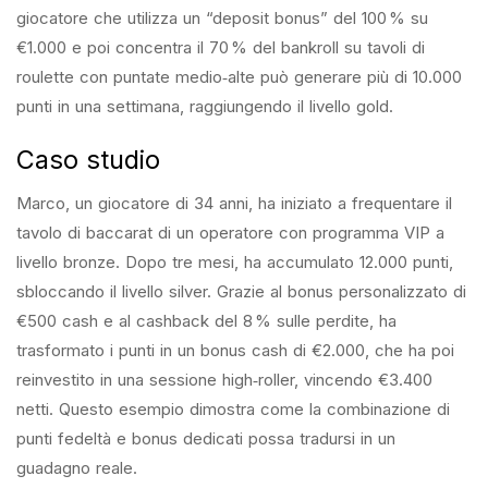
giocatore che utilizza un “deposit bonus” del 100 % su
€1.000 e poi concentra il 70 % del bankroll su tavoli di
roulette con puntate medio‑alte può generare più di 10.000
punti in una settimana, raggiungendo il livello gold.
Caso studio
Marco, un giocatore di 34 anni, ha iniziato a frequentare il
tavolo di baccarat di un operatore con programma VIP a
livello bronze. Dopo tre mesi, ha accumulato 12.000 punti,
sbloccando il livello silver. Grazie al bonus personalizzato di
€500 cash e al cashback del 8 % sulle perdite, ha
trasformato i punti in un bonus cash di €2.000, che ha poi
reinvestito in una sessione high‑roller, vincendo €3.400
netti. Questo esempio dimostra come la combinazione di
punti fedeltà e bonus dedicati possa tradursi in un
guadagno reale.