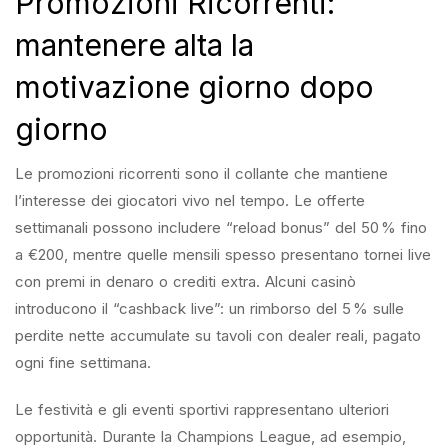
Promozioni Ricorrenti:
mantenere alta la
motivazione giorno dopo
giorno
Le promozioni ricorrenti sono il collante che mantiene
l’interesse dei giocatori vivo nel tempo. Le offerte
settimanali possono includere “reload bonus” del 50 % fino
a €200, mentre quelle mensili spesso presentano tornei live
con premi in denaro o crediti extra. Alcuni casinò
introducono il “cashback live”: un rimborso del 5 % sulle
perdite nette accumulate su tavoli con dealer reali, pagato
ogni fine settimana.
Le festività e gli eventi sportivi rappresentano ulteriori
opportunità. Durante la Champions League, ad esempio,