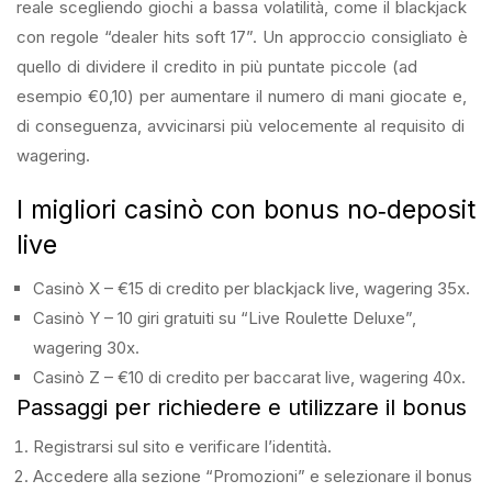
reale scegliendo giochi a bassa volatilità, come il blackjack
con regole “dealer hits soft 17”. Un approccio consigliato è
quello di dividere il credito in più puntate piccole (ad
esempio €0,10) per aumentare il numero di mani giocate e,
di conseguenza, avvicinarsi più velocemente al requisito di
wagering.
I migliori casinò con bonus no‑deposit
live
Casinò X – €15 di credito per blackjack live, wagering 35x.
Casinò Y – 10 giri gratuiti su “Live Roulette Deluxe”,
wagering 30x.
Casinò Z – €10 di credito per baccarat live, wagering 40x.
Passaggi per richiedere e utilizzare il bonus
Registrarsi sul sito e verificare l’identità.
Accedere alla sezione “Promozioni” e selezionare il bonus