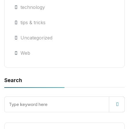
technology
tips & tricks
Uncategorized
Web
Search