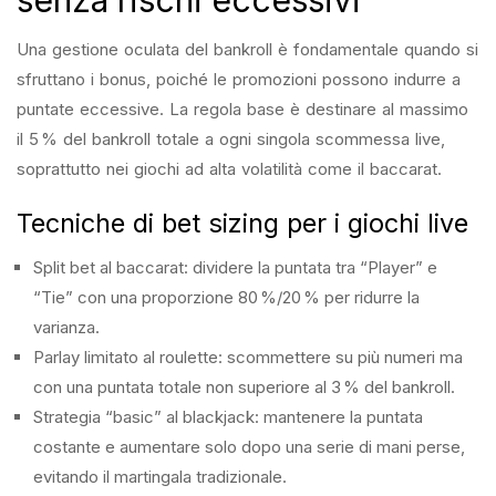
senza rischi eccessivi
Una gestione oculata del bankroll è fondamentale quando si
sfruttano i bonus, poiché le promozioni possono indurre a
puntate eccessive. La regola base è destinare al massimo
il 5 % del bankroll totale a ogni singola scommessa live,
soprattutto nei giochi ad alta volatilità come il baccarat.
Tecniche di bet sizing per i giochi live
Split bet al baccarat: dividere la puntata tra “Player” e
“Tie” con una proporzione 80 %/20 % per ridurre la
varianza.
Parlay limitato al roulette: scommettere su più numeri ma
con una puntata totale non superiore al 3 % del bankroll.
Strategia “basic” al blackjack: mantenere la puntata
costante e aumentare solo dopo una serie di mani perse,
evitando il martingala tradizionale.