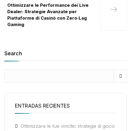
Ottimizzare le Performance dei Live
Dealer: Strategie Avanzate per
Piattaforme di Casinò con Zero‑Lag
Gaming
Search
ENTRADAS RECIENTES
Ottimizzare le tue vincite: strategie di gioco