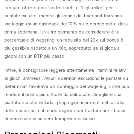
cercare offerte con “no‑limit bet” o “high‑roller” per
puntate più alte, mentre gli amanti del baccarat trarranno
vantaggio da un cashback del 10 % sulle perdite nette della
prima settimana. Un altro elemento da considerare è la
percentuale di wagering: un requisito del 20x sul bonus è
più gestibile rispetto a un 40x, soprattutto se si gioca a
giochi con un RTP più basso.
Infine, è consigliabile leggere attentamente i termini relativi
ai giochi ammessi. Alcuni operatori escludono le puntate su
determinati tavoli live dal conteggio del wagering, il che può
rendere il bonus più difficile da sbloccare. Scegliere una
piattaforma che includa i propri giochi preferiti nel calcolo
delle condizioni è il modo migliore per trasformare il bonus
di benvenuto in un vero trampolino di lancio.