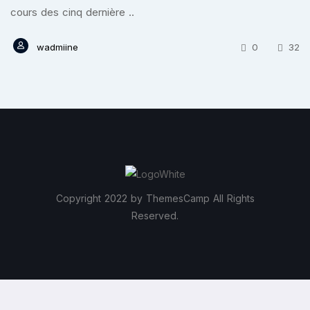
cours des cinq dernière ..
wadmiine
0
32
Copyright 2022 by ThemesCamp All Rights
Reserved.