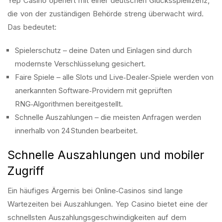
Yep Casino operiert mit einer deutschen Glücksspiellizenz,
die von der zuständigen Behörde streng überwacht wird.
Das bedeutet:
Spielerschutz – deine Daten und Einlagen sind durch
modernste Verschlüsselung gesichert.
Faire Spiele – alle Slots und Live‑Dealer‑Spiele werden von
anerkannten Software‑Providern mit geprüften
RNG‑Algorithmen bereitgestellt.
Schnelle Auszahlungen – die meisten Anfragen werden
innerhalb von 24 Stunden bearbeitet.
Schnelle Auszahlungen und mobiler
Zugriff
Ein häufiges Ärgernis bei Online‑Casinos sind lange
Wartezeiten bei Auszahlungen. Yep Casino bietet eine der
schnellsten Auszahlungsgeschwindigkeiten auf dem