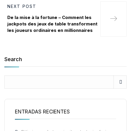
NEXT POST
De la mise à la fortune – Comment les
jackpots des jeux de table transforment
les joueurs ordinaires en millionnaires
Search
ENTRADAS RECIENTES