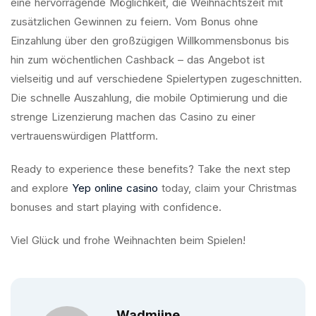
eine hervorragende Möglichkeit, die Weihnachtszeit mit
zusätzlichen Gewinnen zu feiern. Vom Bonus ohne
Einzahlung über den großzügigen Willkommensbonus bis
hin zum wöchentlichen Cashback – das Angebot ist
vielseitig und auf verschiedene Spielertypen zugeschnitten.
Die schnelle Auszahlung, die mobile Optimierung und die
strenge Lizenzierung machen das Casino zu einer
vertrauenswürdigen Plattform.
Ready to experience these benefits? Take the next step
and explore
Yep online casino
today, claim your Christmas
bonuses and start playing with confidence.
Viel Glück und frohe Weihnachten beim Spielen!
Wadmiine