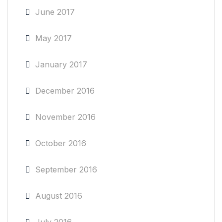
June 2017
May 2017
January 2017
December 2016
November 2016
October 2016
September 2016
August 2016