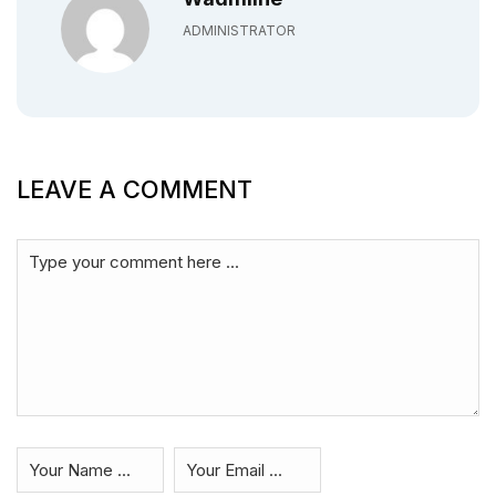
ADMINISTRATOR
LEAVE A COMMENT