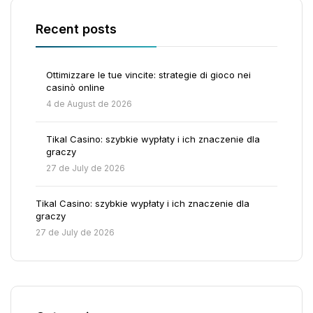
Recent posts
Ottimizzare le tue vincite: strategie di gioco nei
casinò online
4 de August de 2026
Tikal Casino: szybkie wypłaty i ich znaczenie dla
graczy
27 de July de 2026
Tikal Casino: szybkie wypłaty i ich znaczenie dla
graczy
27 de July de 2026