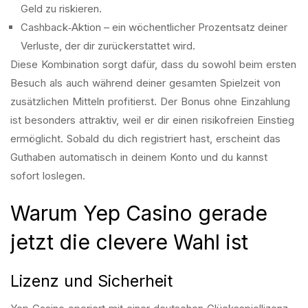
Geld zu riskieren.
Cashback‑Aktion – ein wöchentlicher Prozentsatz deiner
Verluste, der dir zurückerstattet wird.
Diese Kombination sorgt dafür, dass du sowohl beim ersten
Besuch als auch während deiner gesamten Spielzeit von
zusätzlichen Mitteln profitierst. Der Bonus ohne Einzahlung
ist besonders attraktiv, weil er dir einen risikofreien Einstieg
ermöglicht. Sobald du dich registriert hast, erscheint das
Guthaben automatisch in deinem Konto und du kannst
sofort loslegen.
Warum Yep Casino gerade
jetzt die clevere Wahl ist
Lizenz und Sicherheit