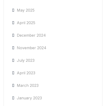
May 2025
April 2025
December 2024
November 2024
July 2023
April 2023
March 2023
January 2023