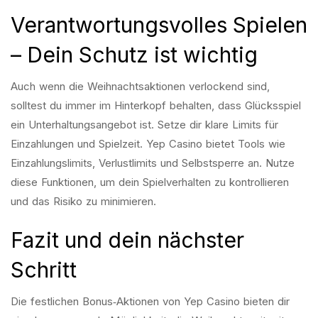
Verantwortungsvolles Spielen
– Dein Schutz ist wichtig
Auch wenn die Weihnachtsaktionen verlockend sind,
solltest du immer im Hinterkopf behalten, dass Glücksspiel
ein Unterhaltungsangebot ist. Setze dir klare Limits für
Einzahlungen und Spielzeit. Yep Casino bietet Tools wie
Einzahlungslimits, Verlustlimits und Selbstsperre an. Nutze
diese Funktionen, um dein Spielverhalten zu kontrollieren
und das Risiko zu minimieren.
Fazit und dein nächster
Schritt
Die festlichen Bonus‑Aktionen von Yep Casino bieten dir