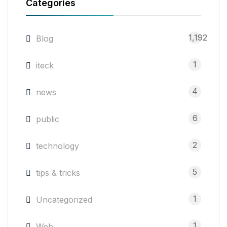
Categories
1,192
Blog
1
iteck
4
news
6
public
2
technology
5
tips & tricks
1
Uncategorized
1
Web