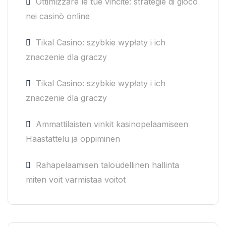
Ottimizzare le tue vincite: strategie di gioco
nei casinò online
Tikal Casino: szybkie wypłaty i ich
znaczenie dla graczy
Tikal Casino: szybkie wypłaty i ich
znaczenie dla graczy
Ammattilaisten vinkit kasinopelaamiseen
Haastattelu ja oppiminen
Rahapelaamisen taloudellinen hallinta
miten voit varmistaa voitot