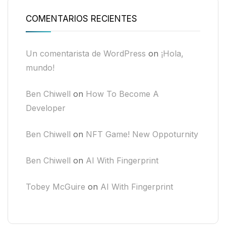
COMENTARIOS RECIENTES
Un comentarista de WordPress
on
¡Hola,
mundo!
Ben Chiwell
on
How To Become A
Developer
Ben Chiwell
on
NFT Game! New Oppoturnity
Ben Chiwell
on
AI With Fingerprint
Tobey McGuire
on
AI With Fingerprint