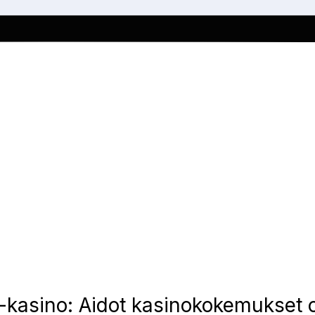
e-kasino: Aidot kasinokokemukset 