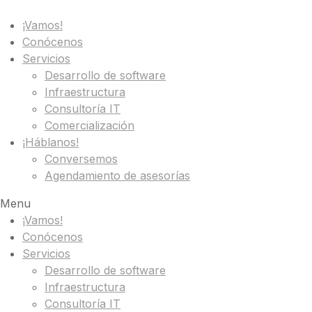
¡Vamos!
Conócenos
Servicios
Desarrollo de software
Infraestructura
Consultoría IT
Comercialización
¡Háblanos!
Conversemos
Agendamiento de asesorías
Menu
¡Vamos!
Conócenos
Servicios
Desarrollo de software
Infraestructura
Consultoría IT