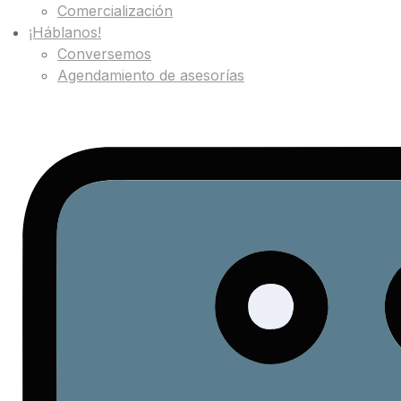
Comercialización
¡Háblanos!
Conversemos
Agendamiento de asesorías