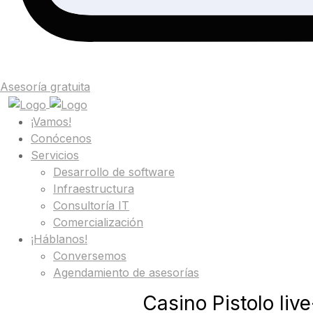
Asesoría gratuita
¡Vamos!
Conócenos
Servicios
Desarrollo de software
Infraestructura
Consultoría IT
Comercialización
¡Háblanos!
Conversemos
Agendamiento de asesorías
Casino Pistolo liv