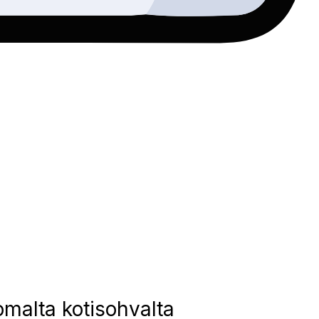
omalta kotisohvalta