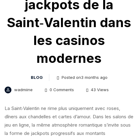
jackpots de la
Saint‑Valentin dans
les casinos
modernes
BLOG
Posted on3 months ago
wadmiine
0 Comments
43 Views
La Saint‑Valentin ne rime plus uniquement avec roses,
dîners aux chandelles et cartes d’amour. Dans les salons de
jeu en ligne, la même atmosphère romantique s’invite sous
la forme de jackpots progressifs aux montants