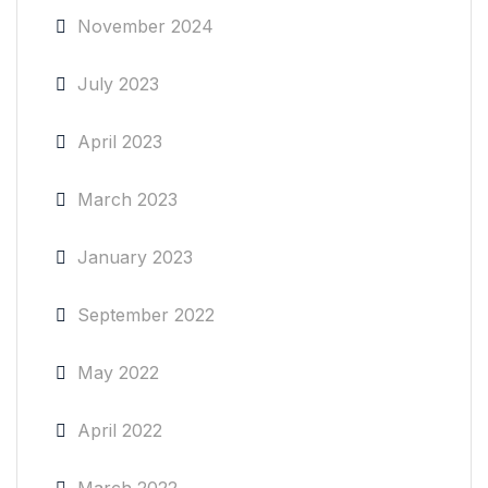
November 2024
July 2023
April 2023
March 2023
January 2023
September 2022
May 2022
April 2022