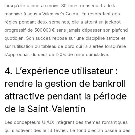
lorsqu’elle a joué au moins 30 tours consécutifs de la
machine à sous « Valentine’s Gold ». En respectant ces
règles pendant deux semaines, elle a atteint un jackpot
progressif de 500 000 € sans jamais dépasser son plafond
quotidien. Son succès repose sur une discipline stricte et
sur l’utilisation du tableau de bord qui l’a alertée lorsqu’elle
s’approchait du seuil de 120 € de mise cumulative.
4. L’expérience utilisateur :
rendre la gestion de bankroll
attractive pendant la période
de la Saint‑Valentin
Les concepteurs UI/UX intègrent des thèmes romantiques
qui s’activent dès le 13 février. Le fond d’écran passe à des