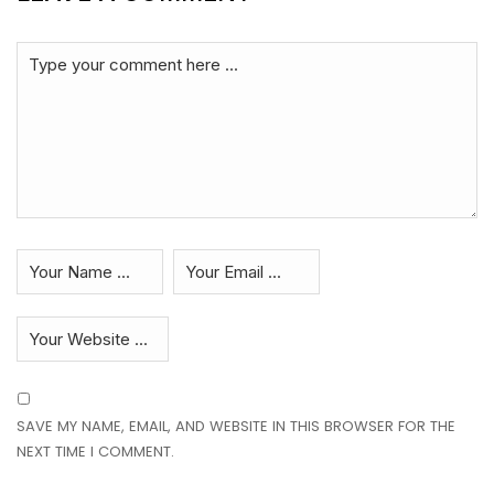
SAVE MY NAME, EMAIL, AND WEBSITE IN THIS BROWSER FOR THE
NEXT TIME I COMMENT.