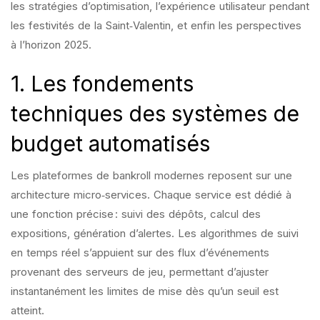
les stratégies d’optimisation, l’expérience utilisateur pendant
les festivités de la Saint‑Valentin, et enfin les perspectives
à l’horizon 2025.
1. Les fondements
techniques des systèmes de
budget automatisés
Les plateformes de bankroll modernes reposent sur une
architecture micro‑services. Chaque service est dédié à
une fonction précise : suivi des dépôts, calcul des
expositions, génération d’alertes. Les algorithmes de suivi
en temps réel s’appuient sur des flux d’événements
provenant des serveurs de jeu, permettant d’ajuster
instantanément les limites de mise dès qu’un seuil est
atteint.