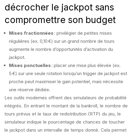
décrocher le jackpot sans
compromettre son budget
Mises fractionnées
: privilégier de petites mises
régulières (ex. 0,10 €) sur un grand nombre de tours
augmente le nombre d’opportunités d’activation du
jackpot.
Mises ponctuelles
: placer une mise plus élevée (ex.
5 €) sur une seule rotation lorsqu’un trigger de jackpot est
proche peut maximiser le gain potentiel, mais nécessite
une réserve dédiée.
Les outils modernes offrent des simulateurs de probabilité
intégrés. En entrant le montant de la bankroll, le nombre de
tours prévus et le taux de redistribution (RTP) du jeu, le
simulateur indique le pourcentage de chances de toucher
le jackpot dans un intervalle de temps donné. Cela permet