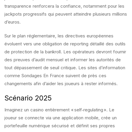
transparence renforcera la confiance, notamment pour les
jackpots progressifs qui peuvent atteindre plusieurs millions
d’euros.
Sur le plan réglementaire, les directives européennes
évoluent vers une obligation de reporting détaillé des outils
de protection de la bankroll. Les opérateurs devront fournir
des preuves d’audit mensuel et informer les autorités de
tout dépassement de seuil critique. Les sites d’information
comme Sondages En France suivent de près ces
changements afin d’aider les joueurs à rester informés.
Scénario 2025
Imaginez un casino entièrement « self‑regulating ». Le
joueur se connecte via une application mobile, crée un
portefeuille numérique sécurisé et définit ses propres