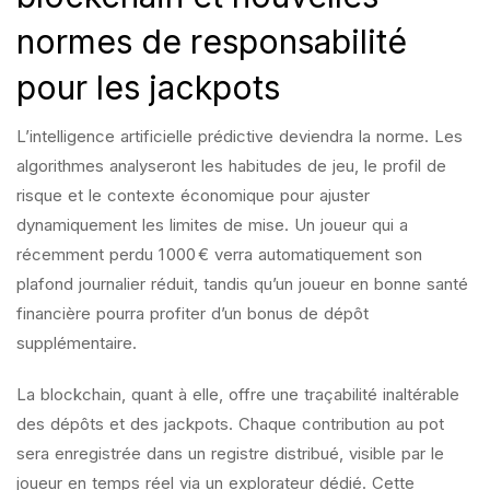
normes de responsabilité
pour les jackpots
L’intelligence artificielle prédictive deviendra la norme. Les
algorithmes analyseront les habitudes de jeu, le profil de
risque et le contexte économique pour ajuster
dynamiquement les limites de mise. Un joueur qui a
récemment perdu 1 000 € verra automatiquement son
plafond journalier réduit, tandis qu’un joueur en bonne santé
financière pourra profiter d’un bonus de dépôt
supplémentaire.
La blockchain, quant à elle, offre une traçabilité inaltérable
des dépôts et des jackpots. Chaque contribution au pot
sera enregistrée dans un registre distribué, visible par le
joueur en temps réel via un explorateur dédié. Cette