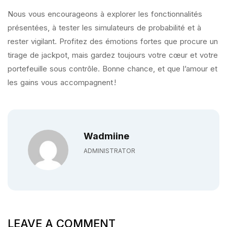
Nous vous encourageons à explorer les fonctionnalités
présentées, à tester les simulateurs de probabilité et à
rester vigilant. Profitez des émotions fortes que procure un
tirage de jackpot, mais gardez toujours votre cœur et votre
portefeuille sous contrôle. Bonne chance, et que l’amour et
les gains vous accompagnent !
Wadmiine
ADMINISTRATOR
LEAVE A COMMENT