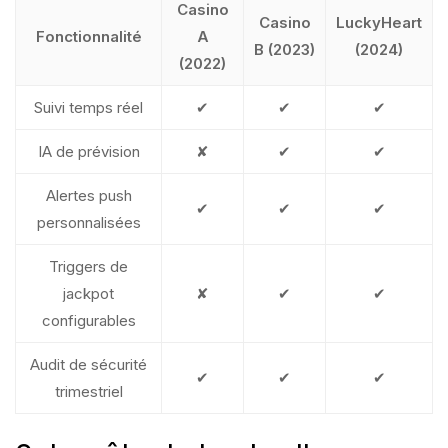
Casino
Casino
LuckyHeart
Fonctionnalité
A
B (2023)
(2024)
(2022)
Suivi temps réel
✔︎
✔︎
✔︎
IA de prévision
✘
✔︎
✔︎
Alertes push
✔︎
✔︎
✔︎
personnalisées
Triggers de
jackpot
✘
✔︎
✔︎
configurables
Audit de sécurité
✔︎
✔︎
✔︎
trimestriel