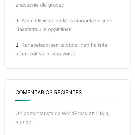
znaczenie dla graczy
Ammattilaisten vinkit kasinopelaamiseen
Haastattelu ja oppiminen
Rahapelaamisen taloudellinen hallinta
miten voit varmistaa voitot
COMENTARIOS RECIENTES
Un comentarista de WordPress
on
¡Hola,
mundo!