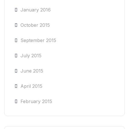
January 2016
October 2015
September 2015
July 2015
June 2015
April 2015
February 2015